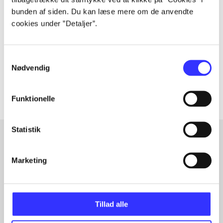
Tidsskrift
bunden af siden. Du kan læse mere om de anvendte
Artiklen er en del af
cookies under ”Detaljer”.
lorem ipsum dolor sit amet ...
Tidsskrift
Samtykkevalg
Nødvendig
Artiklerne i
handler ofte om
Funktionelle
Statistik
Artikler med samme emner
Marketing
Fra
Tillad alle