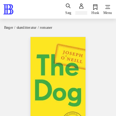
Søg
Log ind
Husk
Menu
Bøger / skønlitteratur / romaner