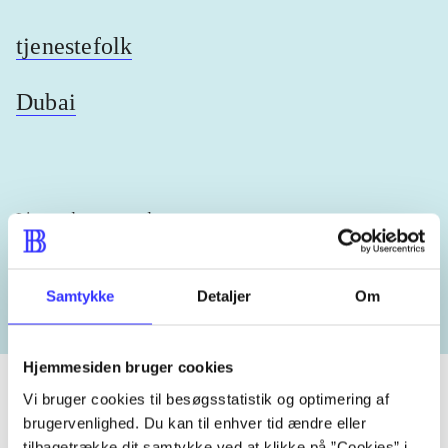
tjenestefolk
Dubai
Lignende emneord
heste
børnebøger
ridning
hestesygdomme
vokal
Samtykke
Detaljer
Om
Hjemmesiden bruger cookies
Vi bruger cookies til besøgsstatistik og optimering af
brugervenlighed. Du kan til enhver tid ændre eller
tilbagetrække dit samtykke ved at klikke på ”Cookies” i