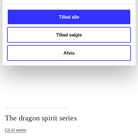
...
Tillad alle
...
Tillad valgte
...
Afvis
...
The dragon spirit series
Gå til serien