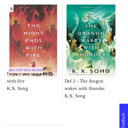
BEGYND MED DENNE
Del 1 -
The night ends
with fire
Del 2 -
The dragon
K.X. Song
wakes with thunder
K.X. Song
Feedback