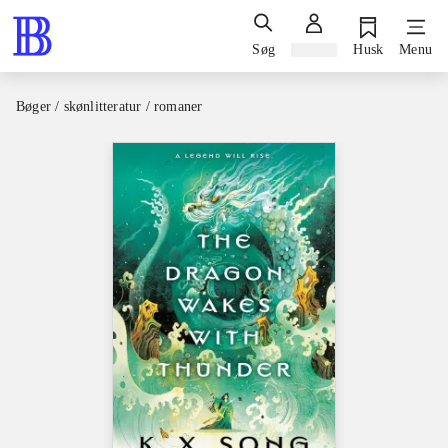
Søg
Log ind
Husk
Menu
Bøger / skønlitteratur / romaner