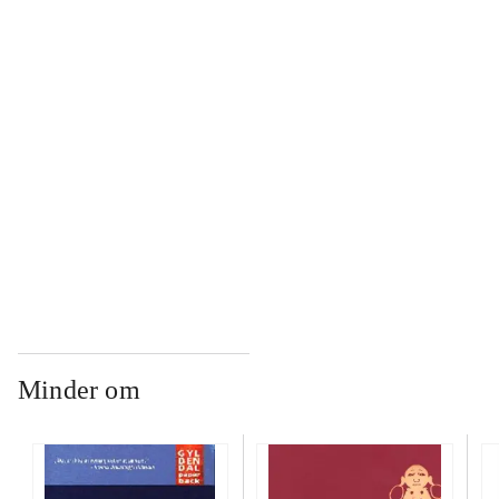
...
...
...
...
Minder om