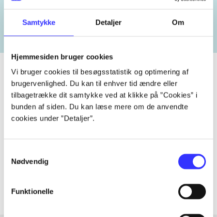
heste
børnebøger
ridning
hestesygdomme
vokal
Samtykke
Detaljer
Om
Hjemmesiden bruger cookies
Vi bruger cookies til besøgsstatistik og optimering af
brugervenlighed. Du kan til enhver tid ændre eller
tilbagetrække dit samtykke ved at klikke på ”Cookies” i
Tidsskrift
bunden af siden. Du kan læse mere om de anvendte
Artiklen er en del af
cookies under ”Detaljer”.
lorem ipsum dolor sit amet ...
Samtykkevalg
Tidsskrift
Nødvendig
Artiklerne i
handler ofte om
Funktionelle