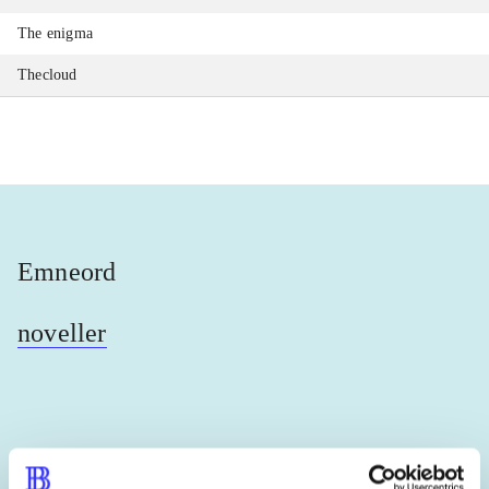
The enigma
Thecloud
Emneord
noveller
Lignende emneord