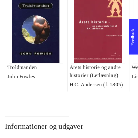
Feedback
Troldmanden
Årets historie og andre
We
historier (Letlæsning)
John Fowles
Li
H.C. Andersen (f. 1805)
Informationer og udgaver