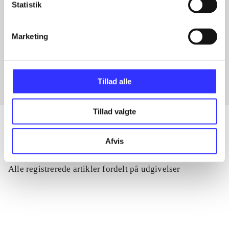
Statistik
Artikler med samme emner
Marketing
Fra
Tillad alle
Tillad valgte
Afvis
Artikler
Alle registrerede artikler fordelt på udgivelser
...