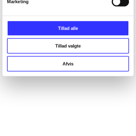
Marketing
Artikler
Alle registrerede artikler fordelt på udgivelser
Tillad alle
...
Tillad valgte
...
Afvis
...
...
...