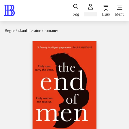
Søg
Log ind
Husk
Menu
Bøger / skønlitteratur / romaner