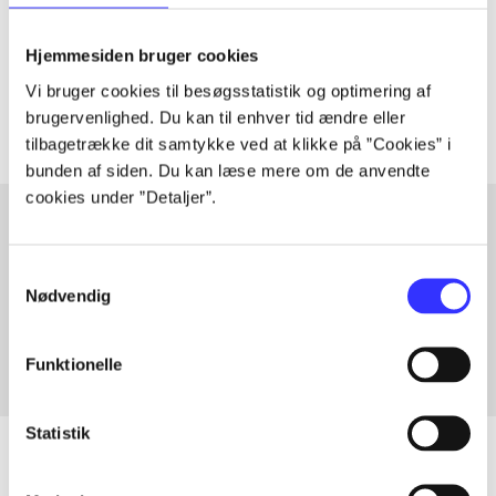
lorem ipsum dolor sit amet ...
Tidsskrift
Hjemmesiden bruger cookies
Artiklerne i
handler ofte om
Vi bruger cookies til besøgsstatistik og optimering af
brugervenlighed. Du kan til enhver tid ændre eller
tilbagetrække dit samtykke ved at klikke på ”Cookies” i
bunden af siden. Du kan læse mere om de anvendte
cookies under ”Detaljer”.
Artikler med samme emner
Samtykkevalg
Nødvendig
Fra
Funktionelle
Statistik