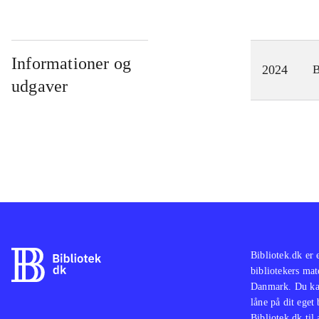
Informationer og
2024
udgaver
Bibliotek.dk er 
bibliotekers mat
Danmark. Du kan
låne på dit eget
Bibliotek.dk til