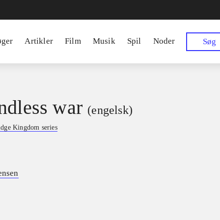
øger
Artikler
Film
Musik
Spil
Noder
Søg
ndless war
(engelsk)
idge Kingdom series
Jensen