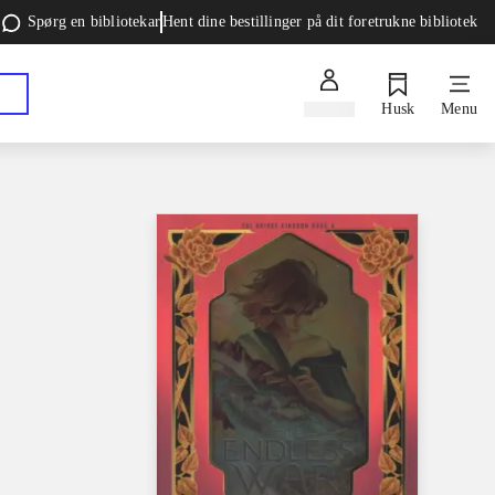
Spørg en bibliotekar
Hent dine bestillinger på dit foretrukne bibliotek
Log ind
Husk
Menu