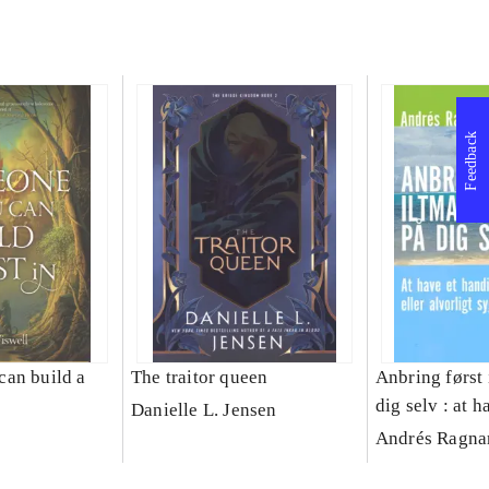
Feedback
an build a
The traitor queen
Anbring først
dig selv : at h
Danielle L. Jensen
handicappet el
Andrés Ragna
sygt barn