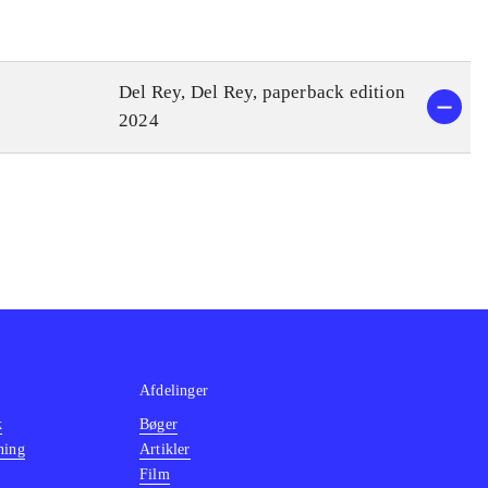
Del Rey, Del Rey, paperback edition
2024
Afdelinger
k
Bøger
ning
Artikler
Film