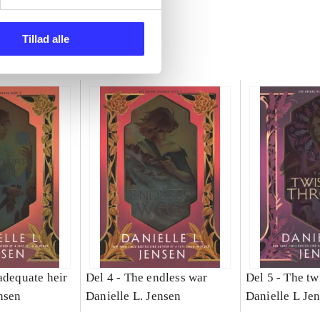
Tillad alle
adequate heir
Del 4 -
The endless war
Del 5 -
The tw
nsen
Danielle L. Jensen
Danielle L Je