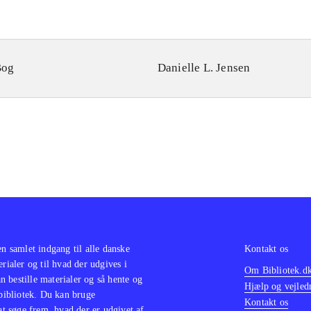
Bog
Danielle L. Jensen
en samlet indgang til alle danske
Kontakt os
erialer og til hvad der udgives i
Om Bibliotek.d
 bestille materialer og så hente og
Hjælp og vejled
 bibliotek. Du kan bruge
Kontakt os
 at søge frem, hvad der er udgivet af