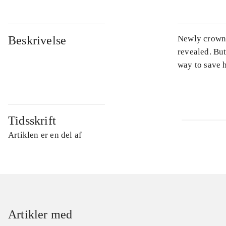
Beskrivelse
Newly crowned
revealed. Bu
way to save h
Tidsskrift
Artiklen er en del af
Artikler med