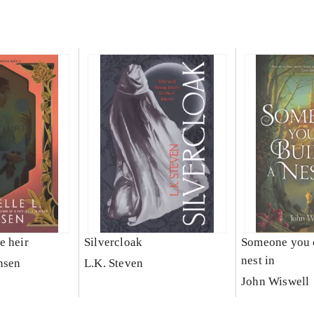
e heir
Silvercloak
Someone you c
nest in
nsen
L.K. Steven
John Wiswell