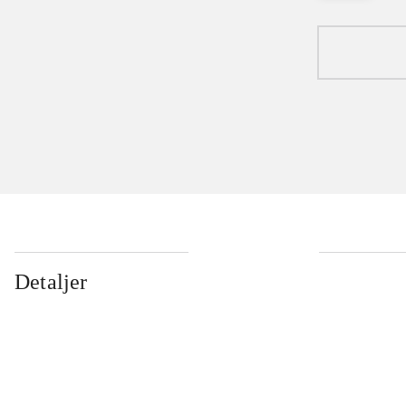
Detaljer
...
...
...
...