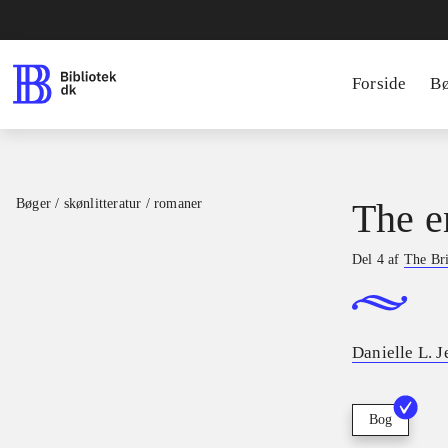
Forside
B
Bøger / skønlitteratur / romaner
The e
Del 4 af
The Br
Danielle L. 
Bog