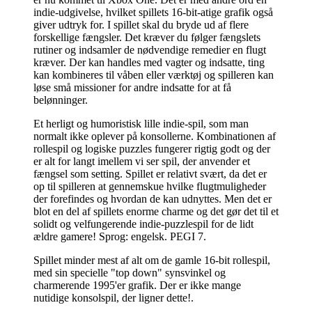
indie-udgivelse, hvilket spillets 16-bit-atige grafik også
giver udtryk for. I spillet skal du bryde ud af flere
forskellige fængsler. Det kræver du følger fængslets
rutiner og indsamler de nødvendige remedier en flugt
kræver. Der kan handles med vagter og indsatte, ting
kan kombineres til våben eller værktøj og spilleren kan
løse små missioner for andre indsatte for at få
belønninger
.
Et herligt og humoristisk lille indie-spil, som man
normalt ikke oplever på konsollerne. Kombinationen af
rollespil og logiske puzzles fungerer rigtig godt og der
er alt for langt imellem vi ser spil, der anvender et
fængsel som setting. Spillet er relativt svært, da det er
op til spilleren at gennemskue hvilke flugtmuligheder
der forefindes og hvordan de kan udnyttes. Men det er
blot en del af spillets enorme charme og det gør det til et
solidt og velfungerende indie-puzzlespil for de lidt
ældre gamere! Sprog: engelsk. PEGI 7
.
Spillet minder mest af alt om de gamle 16-bit rollespil,
med sin specielle "top down" synsvinkel og
charmerende 1995'er grafik. Der er ikke mange
nutidige konsolspil, der ligner dette!
.