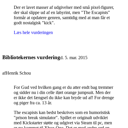
Der er lavet masser af udgivelser med små pixel-figurer,
der skal slippe ud af en labyrint, men "The Escapists"
formår at opdatere genren, samtidig med at man får et
godt nostalgisk "kick"
.
Læs hele vurderingen
Bibliotekernes vurdering
d. 5. mar. 2015
af
Henrik Schou
For Gud ved hvilken gang er du atter endt bag tremmer
og sidder nu i din celle iført orange jumpsuit. Men der
er ikke det fængsel du ikke kan bryde ud af! For drenge
og piger fra ca. 13 år
.
The escapists kan bedst beskrives som en humoristisk
"prison break simulator". Spillet er originalt udviklet
med Kickstarter støtte og udgivet via Steam til pc, men
er nu kommet til Xbox One. Det er med andre ord en