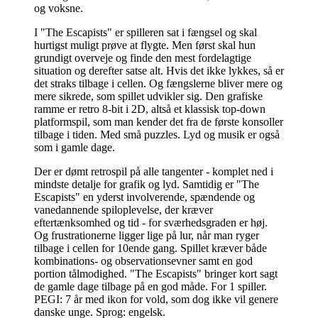
og voksne
.
I "The Escapists" er spilleren sat i fængsel og skal
hurtigst muligt prøve at flygte. Men først skal hun
grundigt overveje og finde den mest fordelagtige
situation og derefter satse alt. Hvis det ikke lykkes, så er
det straks tilbage i cellen. Og fængslerne bliver mere og
mere sikrede, som spillet udvikler sig. Den grafiske
ramme er retro 8-bit i 2D, altså et klassisk top-down
platformspil, som man kender det fra de første konsoller
tilbage i tiden. Med små puzzles. Lyd og musik er også
som i gamle dage
.
Der er dømt retrospil på alle tangenter - komplet ned i
mindste detalje for grafik og lyd. Samtidig er "The
Escapists" en yderst involverende, spændende og
vanedannende spiloplevelse, der kræver
eftertænksomhed og tid - for sværhedsgraden er høj.
Og frustrationerne ligger lige på lur, når man ryger
tilbage i cellen for 10ende gang. Spillet kræver både
kombinations- og observationsevner samt en god
portion tålmodighed. "The Escapists" bringer kort sagt
de gamle dage tilbage på en god måde. For 1 spiller.
PEGI: 7 år med ikon for vold, som dog ikke vil genere
danske unge. Sprog: engelsk
.