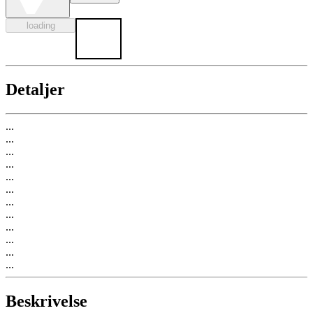
loading
Detaljer
...
...
...
...
...
...
...
...
...
...
...
...
Beskrivelse