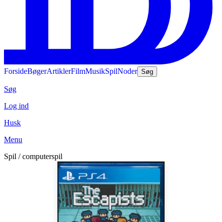
Forside
Bøger
Artikler
Film
Musik
Spil
Noder
Søg
Søg
Log ind
Husk
Menu
Spil / computerspil