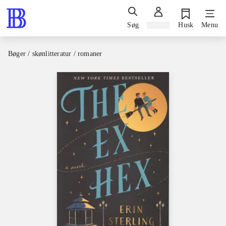
Søg
Log ind
Husk
Menu
Bøger / skønlitteratur / romaner