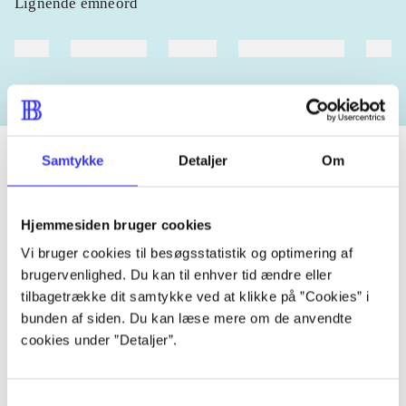
Lignende emneord
heste
børnebøger
ridning
hestesygdomme
vokal
Samtykke
Detaljer
Om
Tidsskrift
Hjemmesiden bruger cookies
Artiklen er en del af
Vi bruger cookies til besøgsstatistik og optimering af
brugervenlighed. Du kan til enhver tid ændre eller
lorem ipsum dolor sit amet ...
tilbagetrække dit samtykke ved at klikke på ”Cookies” i
Tidsskrift
bunden af siden. Du kan læse mere om de anvendte
cookies under ”Detaljer”.
Artiklerne i
handler ofte om
Samtykkevalg