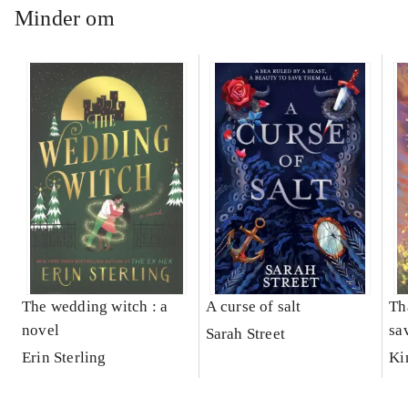
Minder om
The wedding witch : a
A curse of salt
Th
novel
sa
Sarah Street
Erin Sterling
Ki