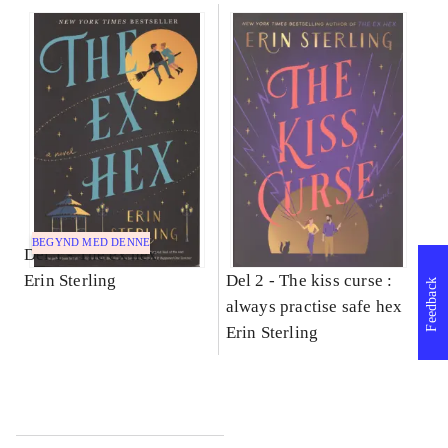
BEGYND MED DENNE
Del 1 -
The ex hex
Erin Sterling
Del 2 -
The kiss curse :
Feedback
always practise safe hex
Erin Sterling