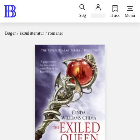
Søg
Log ind
Husk
Menu
Bøger / skønlitteratur / romaner