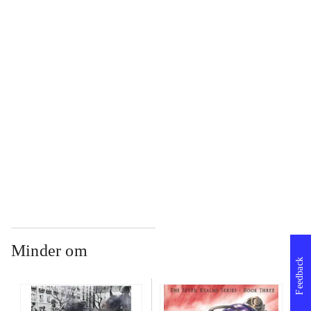
...
...
...
...
Minder om
Feedback