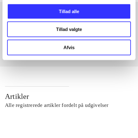
Tillad alle
Artikler med samme emner
Tillad valgte
Fra
Afvis
Artikler
Alle registrerede artikler fordelt på udgivelser
...