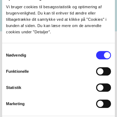
Vi bruger cookies til besøgsstatistik og optimering af
heste
børnebøger
ridning
hestesygdomme
vokal
brugervenlighed. Du kan til enhver tid ændre eller
tilbagetrække dit samtykke ved at klikke på ”Cookies” i
bunden af siden. Du kan læse mere om de anvendte
cookies under ”Detaljer”.
Samtykkevalg
Nødvendig
Tidsskrift
Artiklen er en del af
Funktionelle
lorem ipsum dolor sit amet ...
Tidsskrift
Statistik
Artiklerne i
handler ofte om
Marketing