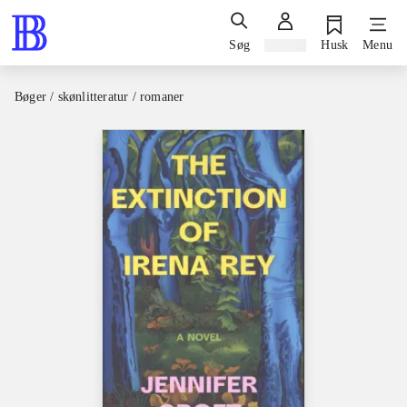
Søg
Log ind
Husk
Menu
Bøger / skønlitteratur / romaner