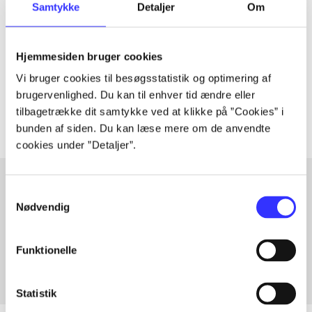
Samtykke
Detaljer
Om
Artiklen er en del af
lorem ipsum dolor sit amet ...
Hjemmesiden bruger cookies
Tidsskrift
Vi bruger cookies til besøgsstatistik og optimering af
Artiklerne i
handler ofte om
brugervenlighed. Du kan til enhver tid ændre eller
tilbagetrække dit samtykke ved at klikke på ”Cookies” i
bunden af siden. Du kan læse mere om de anvendte
cookies under ”Detaljer”.
Samtykkevalg
Nødvendig
Artikler med samme emner
Fra
Funktionelle
Statistik