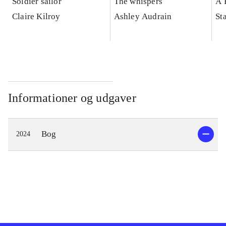
Soldier sailor
The whispers
A 
Claire Kilroy
Ashley Audrain
St
Informationer og udgaver
Bog
2024