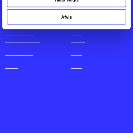
Afvis
Kontakt os
Afdelinger
Om Bibliotek.dk
Bøger
Hjælp og vejledning
Artikler
Kontakt os
Film
Privatlivspolitik
Musik
Leverandører
Spil
English
Noder
Tilgængelighedserklæring
Bibliotek.dk er en samlet indgang til alle danske bibliotekers
materialer og til hvad der udgives i Danmark. Du kan bestille
materialer og så hente og låne på dit eget bibliotek. Du kan bruge
Bibliotek.dk til at søge frem, hvad der er udgivet af bøger, musik,
tidsskrifter, artikler, e-bøger, lydbøger osv. Bibliotek.dk er altså ikke