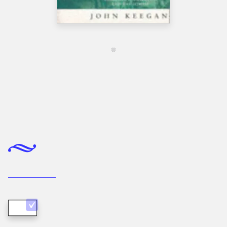
Bog, Reprinted, 1991
The face of battle : a study of
Agincourt, Waterloo and the Somme
(engelsk)
John Keegan
Bog