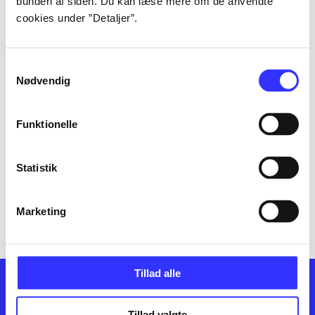
bunden af siden. Du kan læse mere om de anvendte
Bog
1991
cookies under ”Detaljer”.
Bog
1984
Samtykkevalg
Nødvendig
Bog
1977
Funktionelle
Bog
1976
Statistik
Marketing
Tillad alle
Tillad valgte