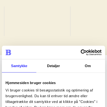
Kristeligt dagblad
Berlingske
Aage Trommer
Nils Eric B
af
af
d. 20. sep. 1977
d. 23. dec. 
Samtykke
Detaljer
Om
Informationer og udgaver
Hjemmesiden bruger cookies
Vi bruger cookies til besøgsstatistik og optimering af
Bog
2014
brugervenlighed. Du kan til enhver tid ændre eller
tilbagetrække dit samtykke ved at klikke på ”Cookies” i