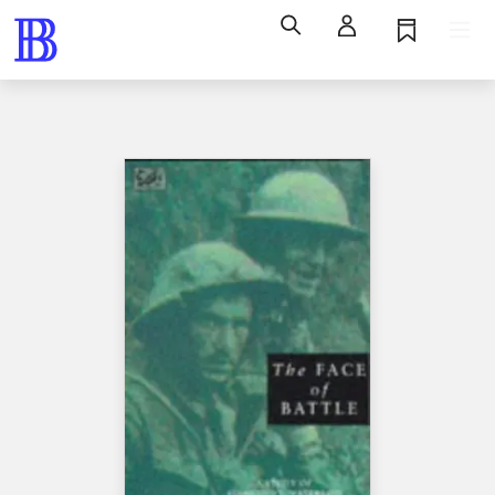
Søg
Log ind
Husk
Menu
Bøger / faglitteratur