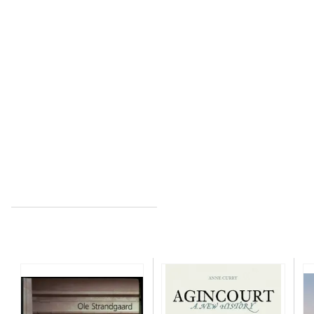
...
...
...
Minder om