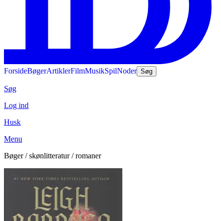
Forside
Bøger
Artikler
Film
Musik
Spil
Noder
Søg
Søg
Log ind
Husk
Menu
Bøger / skønlitteratur / romaner