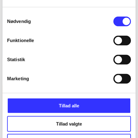
Samtykkevalg
Nødvendig
Funktionelle
Statistik
The tower of fools
Andrzej Sapkowski
Marketing
Tillad alle
Tillad valgte