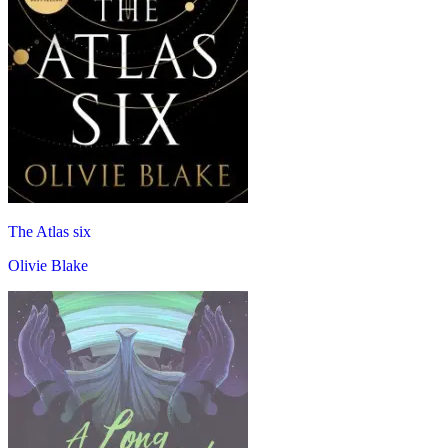
The Atlas six
Olivie Blake