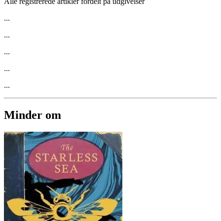
Alle registrerede artikler fordelt på udgivelser
...
...
...
...
...
Minder om