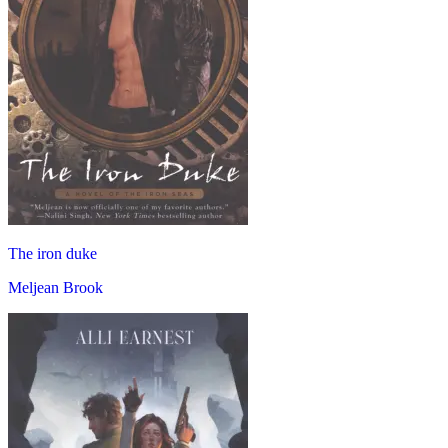
The iron duke
Meljean Brook