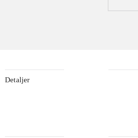
Detaljer
...
...
...
...