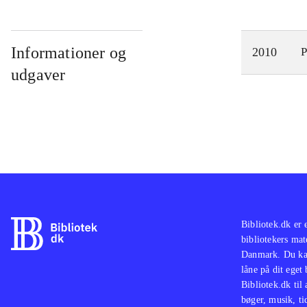
Informationer og
2010
P
udgaver
Bibliotek.dk er 
bibliotekers mat
Danmark. Du kan
låne på dit eget
Bibliotek.dk til
bøger, musik, tid