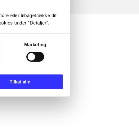
dre eller tilbagetrække dit
okies under ”Detaljer”.
Marketing
Tillad alle