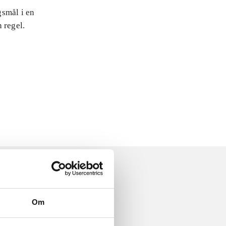
gsmål i en
 regel.
Om