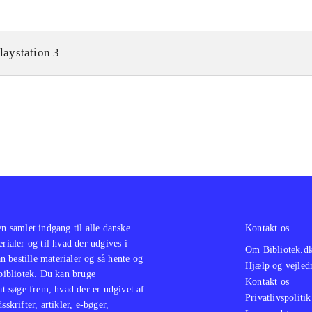
laystation 3
en samlet indgang til alle danske
Kontakt os
erialer og til hvad der udgives i
Om Bibliotek.d
 bestille materialer og så hente og
Hjælp og vejled
 bibliotek. Du kan bruge
Kontakt os
 at søge frem, hvad der er udgivet af
Privatlivspolitik
sskrifter, artikler, e-bøger,