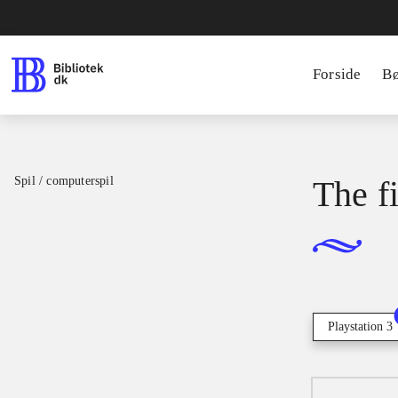
Forside
B
Spil / computerspil
The f
Playstation 3