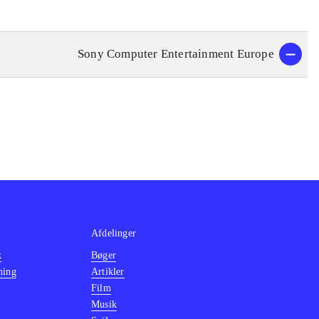
Sony Computer Entertainment Europe
Afdelinger
k
Bøger
ning
Artikler
Film
Musik