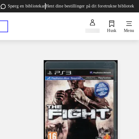
Spørg en bibliotekar
Hent dine bestillinger på dit foretrukne bibliotek
Log ind
Husk
Menu