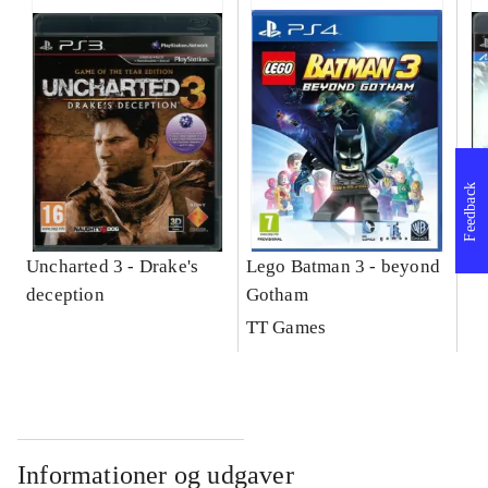
Feedback
Uncharted 3 - Drake's
Lego Batman 3 - beyond
Ki
deception
Gotham
TT Games
Informationer og udgaver