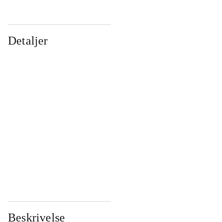
Detaljer
...
...
...
...
...
...
...
...
...
...
...
...
Beskrivelse