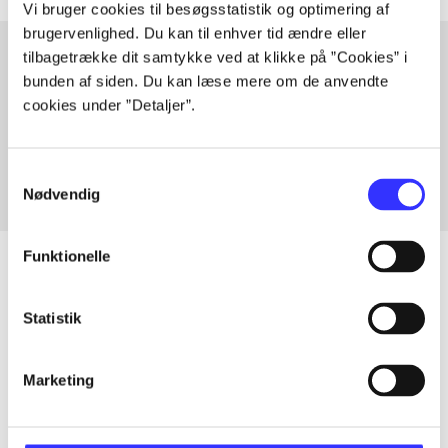
Vi bruger cookies til besøgsstatistik og optimering af
brugervenlighed. Du kan til enhver tid ændre eller
tilbagetrække dit samtykke ved at klikke på ”Cookies” i
bunden af siden. Du kan læse mere om de anvendte
Artikler med samme emner
cookies under ”Detaljer”.
Fra
Samtykkevalg
Nødvendig
Funktionelle
Statistik
Artikler
Alle registrerede artikler fordelt på udgivelser
Marketing
...