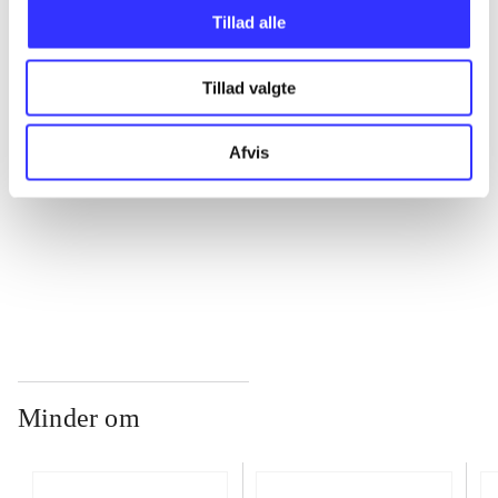
Tillad alle
...
Tillad valgte
...
Afvis
...
...
Minder om