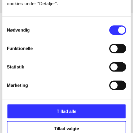
cookies under ”Detaljer”.
Samtykkevalg
Nødvendig
Artikler
Funktionelle
Alle registrerede artikler fordelt på udgivelser
Statistik
...
Marketing
...
...
Tillad alle
...
Tillad valgte