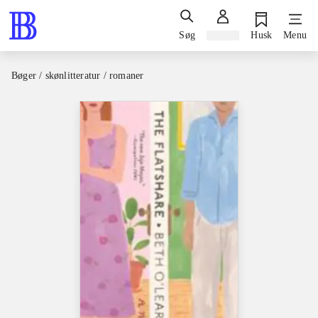
Søg
Log ind
Husk
Menu
Bøger / skønlitteratur / romaner