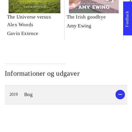
Feedback
The Universe versus
The Irish goodbye
It'
Alex Woods
no
Amy Ewing
Gavin Extence
De
Informationer og udgaver
Bog
2019