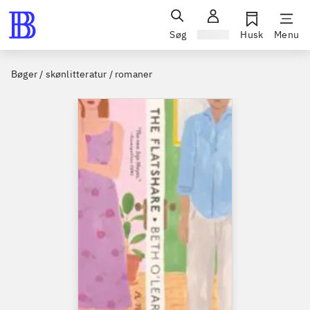
Søg
Log ind
Husk
Menu
Bøger / skønlitteratur / romaner