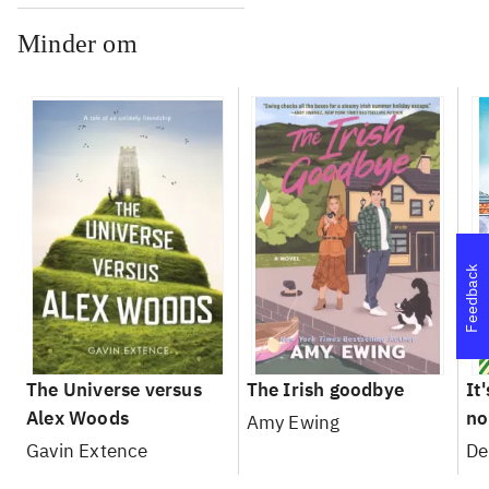
Minder om
Feedback
The Universe versus
The Irish goodbye
It
Alex Woods
no
Amy Ewing
Gavin Extence
De