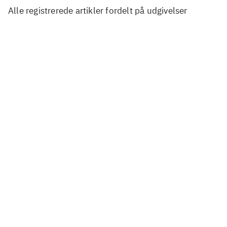
Alle registrerede artikler fordelt på udgivelser
...
...
...
...
...