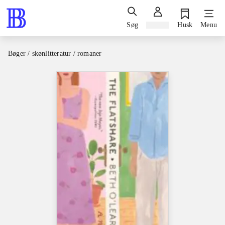
Søg
Log ind
Husk
Menu
Bøger / skønlitteratur / romaner