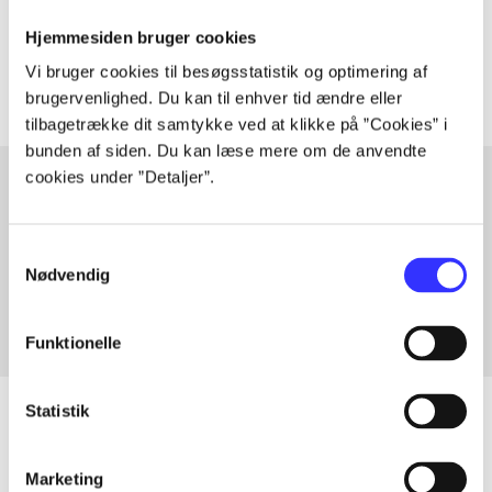
Tidsskrift
Hjemmesiden bruger cookies
Artiklerne i
handler ofte om
Vi bruger cookies til besøgsstatistik og optimering af
brugervenlighed. Du kan til enhver tid ændre eller
tilbagetrække dit samtykke ved at klikke på ”Cookies” i
bunden af siden. Du kan læse mere om de anvendte
cookies under ”Detaljer”.
Artikler med samme emner
Samtykkevalg
Fra
Nødvendig
Funktionelle
Statistik
Artikler
Marketing