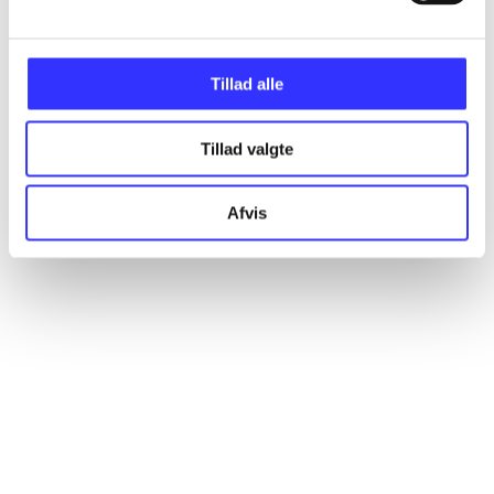
Alle registrerede artikler fordelt på udgivelser
Tillad alle
...
Tillad valgte
...
Afvis
...
...
...