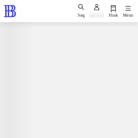
Søg
Log ind
Husk
Menu
Bøger / skønlitteratur / romaner