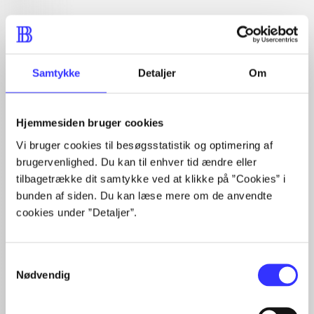
lorem ipsum dolor sit amet ...
Tidsskrift
Samtykke
Detaljer
Om
Artiklerne i
handler ofte om
Hjemmesiden bruger cookies
Vi bruger cookies til besøgsstatistik og optimering af
brugervenlighed. Du kan til enhver tid ændre eller
tilbagetrække dit samtykke ved at klikke på ”Cookies” i
Artikler med samme emner
bunden af siden. Du kan læse mere om de anvendte
Fra
cookies under ”Detaljer”.
Samtykkevalg
Nødvendig