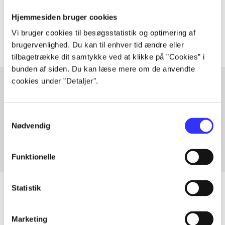
Tidsskrift
Hjemmesiden bruger cookies
Artiklerne i
handler ofte om
Vi bruger cookies til besøgsstatistik og optimering af
brugervenlighed. Du kan til enhver tid ændre eller
tilbagetrække dit samtykke ved at klikke på ”Cookies” i
bunden af siden. Du kan læse mere om de anvendte
cookies under ”Detaljer”.
Artikler med samme emner
Samtykkevalg
Fra
Nødvendig
Funktionelle
Statistik
Artikler
Marketing