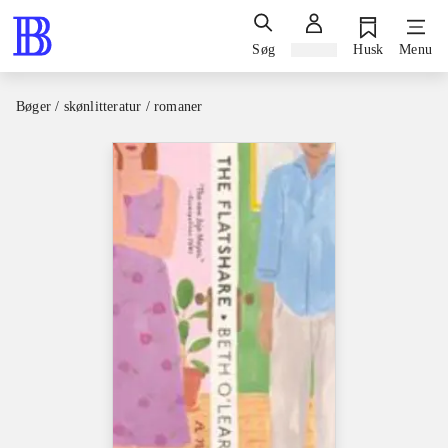
Søg
Log ind
Husk
Menu
Bøger / skønlitteratur / romaner