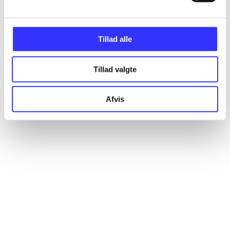
Alle registrerede artikler fordelt på udgivelser
Tillad alle
...
Tillad valgte
...
Afvis
...
...
...