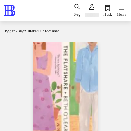
Søg
Log ind
Husk
Menu
Bøger / skønlitteratur / romaner