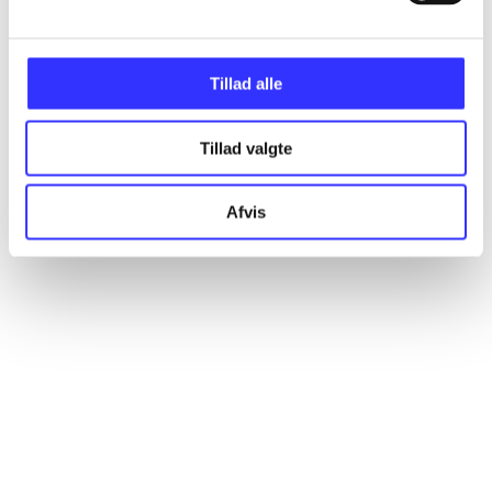
Alle registrerede artikler fordelt på udgivelser
Tillad alle
...
Tillad valgte
...
Afvis
...
...
...