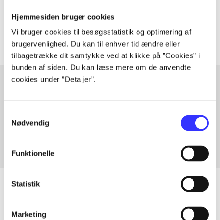
Tidsskrift
Hjemmesiden bruger cookies
Artiklerne i
handler ofte om
Vi bruger cookies til besøgsstatistik og optimering af
brugervenlighed. Du kan til enhver tid ændre eller
tilbagetrække dit samtykke ved at klikke på ”Cookies” i
bunden af siden. Du kan læse mere om de anvendte
cookies under ”Detaljer”.
Artikler med samme emner
Samtykkevalg
Fra
Nødvendig
Funktionelle
Statistik
Artikler
Marketing