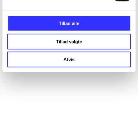
Alle registrerede artikler fordelt på udgivelser
Tillad alle
...
Tillad valgte
...
Afvis
...
...
...