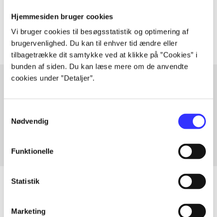
Tidsskrift
Hjemmesiden bruger cookies
Artiklerne i
handler ofte om
Vi bruger cookies til besøgsstatistik og optimering af
brugervenlighed. Du kan til enhver tid ændre eller
tilbagetrække dit samtykke ved at klikke på ”Cookies” i
bunden af siden. Du kan læse mere om de anvendte
cookies under ”Detaljer”.
Artikler med samme emner
Samtykkevalg
Fra
Nødvendig
Funktionelle
Statistik
Artikler
Marketing