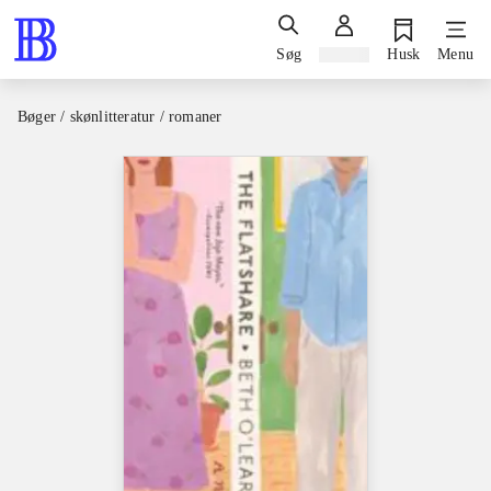
Søg
Log ind
Husk
Menu
Bøger / skønlitteratur / romaner