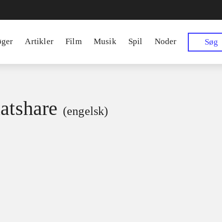
øger
Artikler
Film
Musik
Spil
Noder
Søg
latshare
(engelsk)