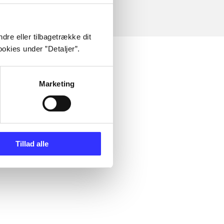
dre eller tilbagetrække dit
okies under ”Detaljer”.
Marketing
Tillad alle