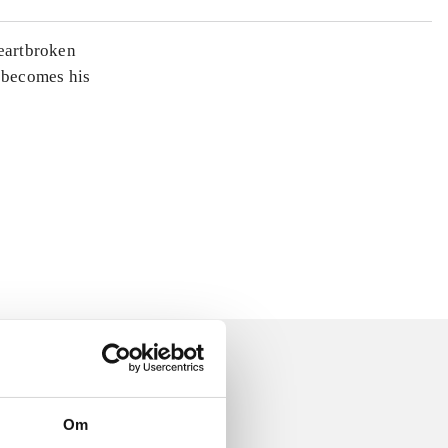
heartbroken
 becomes his
Om