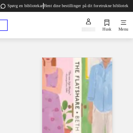
Spørg en bibliotekar
Hent dine bestillinger på dit foretrukne bibliotek
Log ind
Husk
Menu