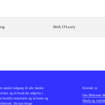
Bog
Beth O'Leary
en samlet indgang til alle danske
Kontakt os
erialer og til hvad der udgives i
Om Bibliotek.d
 bestille materialer og så hente og
Hjælp og vejled
 bibliotek. Du kan bruge