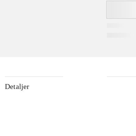
Detaljer
...
...
...
...