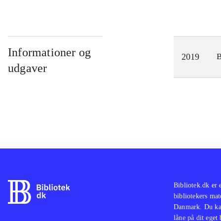
Informationer og
2019
udgaver
Bibliotek.dk er 
bibliotekers mat
Danmark. Du kan
låne på dit eget