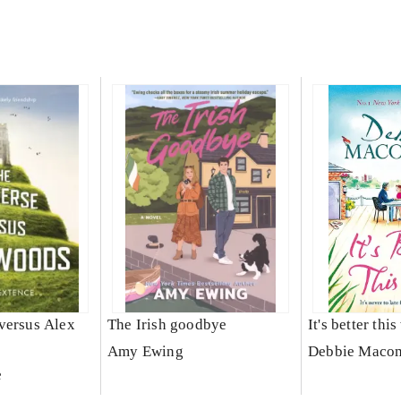
versus Alex
The Irish goodbye
It's better thi
Amy Ewing
Debbie Maco
e