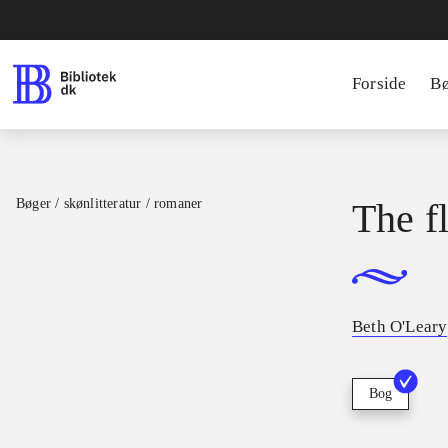
Forside
B
Bøger / skønlitteratur / romaner
The f
Beth O'Leary
Bog