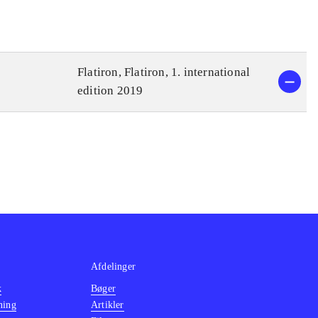
Flatiron, Flatiron, 1. international
edition 2019
Afdelinger
k
Bøger
ning
Artikler