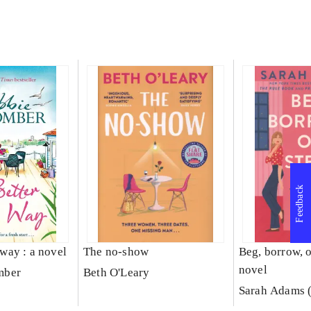
Feedback
s way : a novel
The no-show
Beg, borrow, or
novel
mber
Beth O'Leary
Sarah Adams (