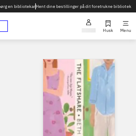
Hent dine bestillinger på dit foretrukne bibliotek
ørg en bibliotekar
Log ind
Husk
Menu