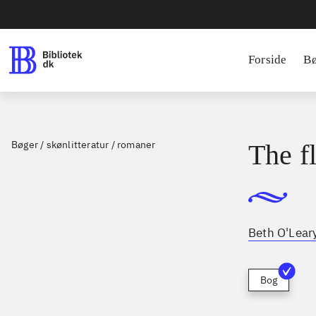
Forside
B
Bøger / skønlitteratur / romaner
The f
Beth O'Lear
Bog