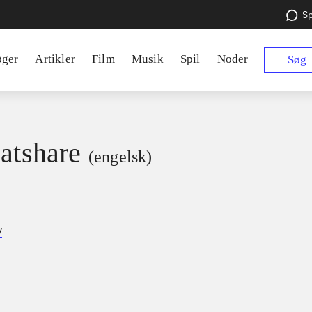
Sp
øger
Artikler
Film
Musik
Spil
Noder
Søg
latshare
(engelsk)
y