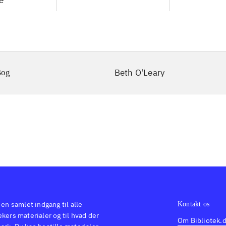
e
Beth O'Leary
Bog
 en samlet indgang til alle
Kontakt os
kers materialer og til hvad der
Om Bibliotek.