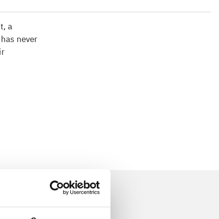
t, a
 has never
ir