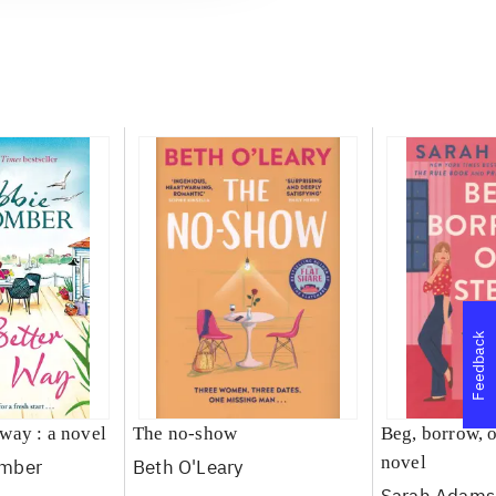
Feedback
s way : a novel
The no-show
Beg, borrow, or
novel
omber
Beth O'Leary