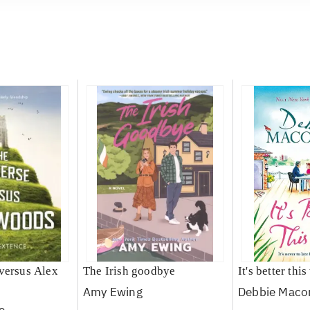
versus Alex
The Irish goodbye
It's better thi
Amy Ewing
Debbie Mac