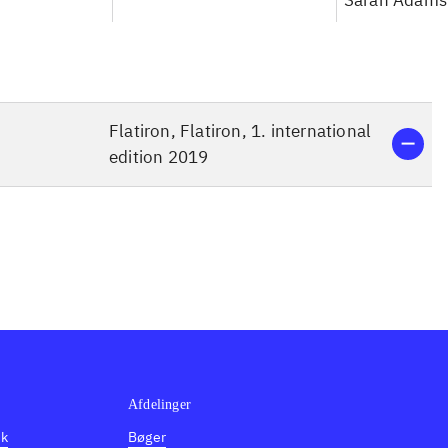
Sarah Adams 
Flatiron, Flatiron, 1. international
edition 2019
Afdelinger
dk
Bøger