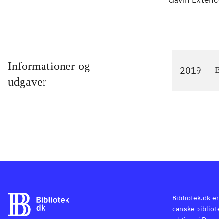
Gavin Extenc
Informationer og
2019
udgaver
Bibliotek.dk er
danske bibliote