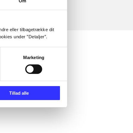
Om
dre eller tilbagetrække dit
okies under ”Detaljer”.
Marketing
Tillad alle