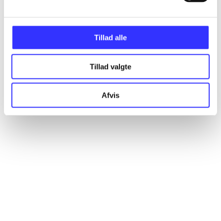
Alle registrerede artikler fordelt på udgivelser
Tillad alle
...
Tillad valgte
...
Afvis
...
...
...