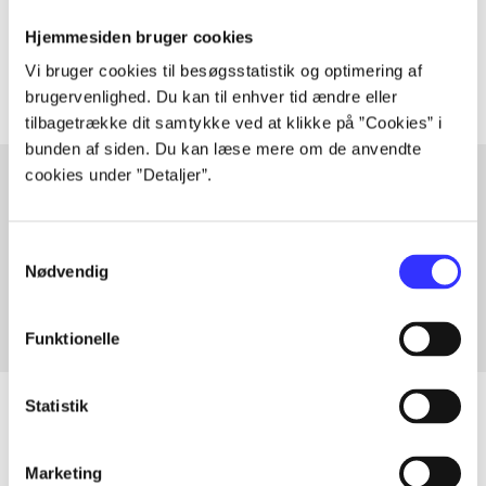
Tidsskrift
Hjemmesiden bruger cookies
Artiklerne i
handler ofte om
Vi bruger cookies til besøgsstatistik og optimering af
brugervenlighed. Du kan til enhver tid ændre eller
tilbagetrække dit samtykke ved at klikke på ”Cookies” i
bunden af siden. Du kan læse mere om de anvendte
cookies under ”Detaljer”.
Artikler med samme emner
Samtykkevalg
Fra
Nødvendig
Funktionelle
Statistik
Artikler
Marketing