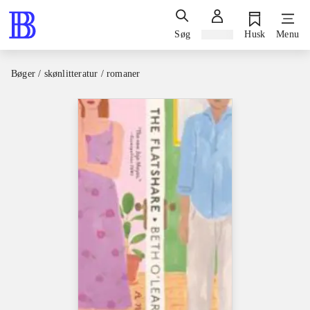
Søg
Log ind
Husk
Menu
Bøger / skønlitteratur / romaner