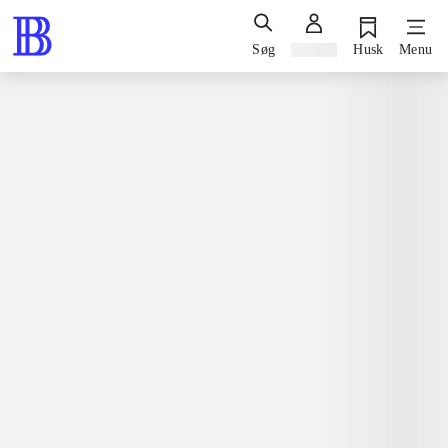
Søg
Log ind
Husk
Menu
Bøger / skønlitteratur / romaner