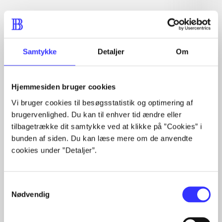
lorem ipsum dolor sit amet ...
Tidsskrift
Samtykke
Detaljer
Om
Artiklerne i
handler ofte om
Hjemmesiden bruger cookies
Vi bruger cookies til besøgsstatistik og optimering af
brugervenlighed. Du kan til enhver tid ændre eller
tilbagetrække dit samtykke ved at klikke på ”Cookies” i
Artikler med samme emner
bunden af siden. Du kan læse mere om de anvendte
Fra
cookies under ”Detaljer”.
Samtykkevalg
Nødvendig