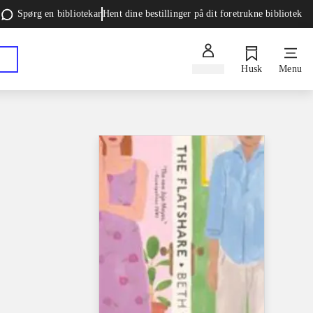
Spørg en bibliotekar
Hent dine bestillinger på dit foretrukne bibliotek
Log ind
Husk
Menu