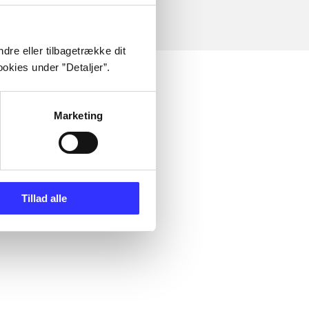
dre eller tilbagetrække dit
okies under ”Detaljer”.
Marketing
Tillad alle