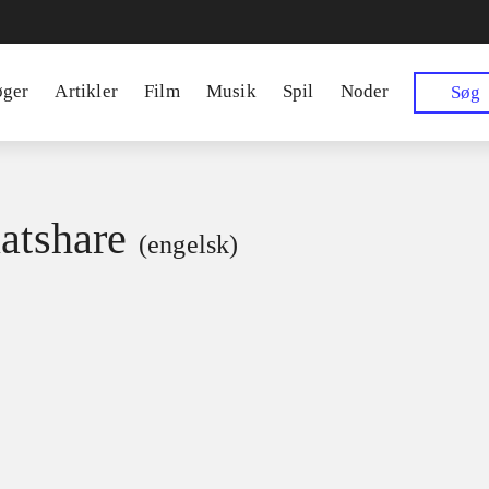
øger
Artikler
Film
Musik
Spil
Noder
Søg
latshare
(engelsk)