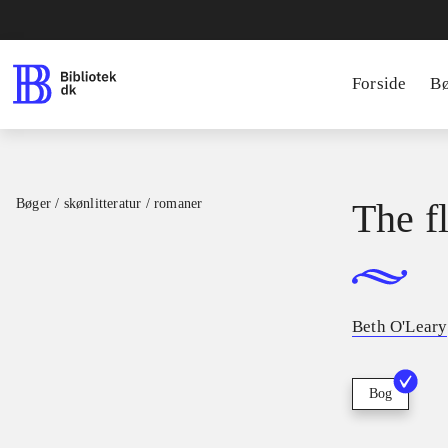
Forside
B
Bøger / skønlitteratur / romaner
The f
Beth O'Leary
Bog