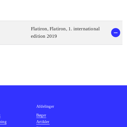
Flatiron, Flatiron, 1. international
edition 2019
Afdelinger
k
Bøger
ning
Artikler