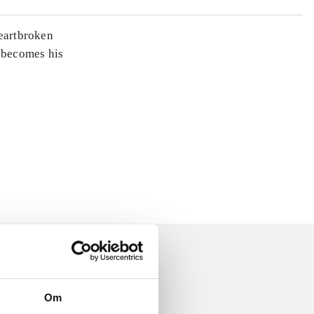
heartbroken
 becomes his
Om