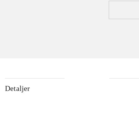
Detaljer
...
...
...
...