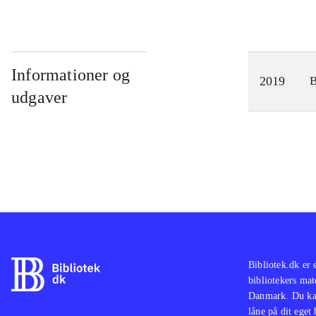
Informationer og
2019
udgaver
Bibliotek.dk er 
bibliotekers mat
Danmark. Du kan
låne på dit eget