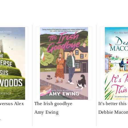
versus Alex
The Irish goodbye
It's better thi
Amy Ewing
Debbie Maco
e