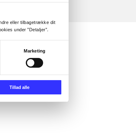
dre eller tilbagetrække dit
okies under ”Detaljer”.
Marketing
Tillad alle