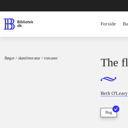
Forside
B
Bøger / skønlitteratur / romaner
The f
Beth O'Leary
Bog