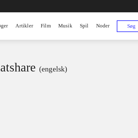
øger
Artikler
Film
Musik
Spil
Noder
Søg
latshare
(engelsk)