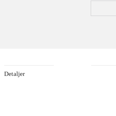
Detaljer
...
...
...
...