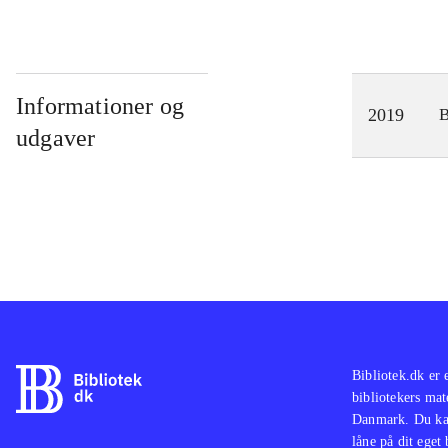
Informationer og
2019
udgaver
Bibliotek.dk er 
bibliotekers mat
Danmark. Du kan
låne på dit eget