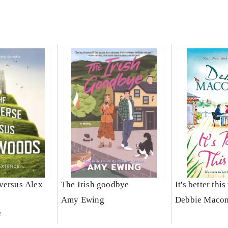
versus Alex
The Irish goodbye
It's better thi
Amy Ewing
Debbie Maco
e