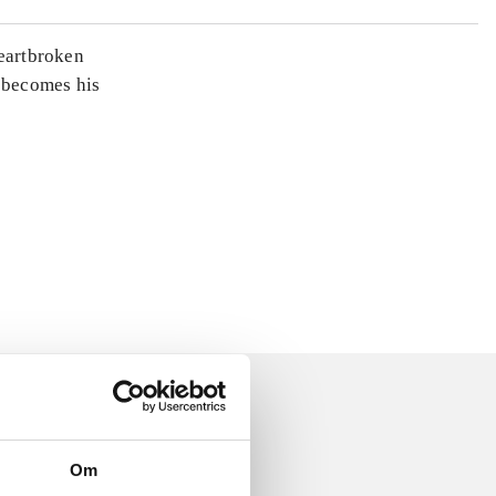
heartbroken
 becomes his
Om