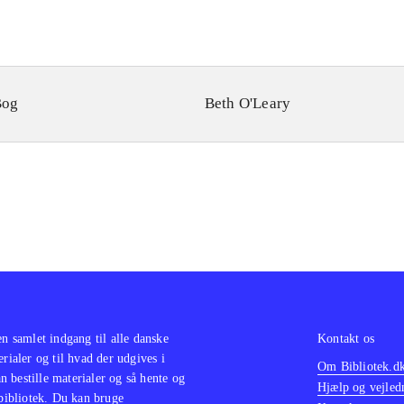
Bog
Beth O'Leary
en samlet indgang til alle danske
Kontakt os
erialer og til hvad der udgives i
Om Bibliotek.d
 bestille materialer og så hente og
Hjælp og vejled
 bibliotek. Du kan bruge