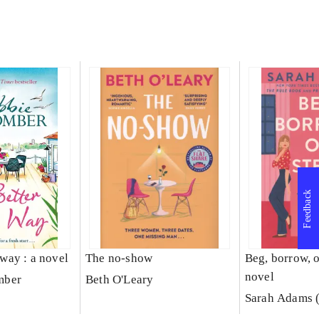
Feedback
s way : a novel
The no-show
Beg, borrow, or
novel
mber
Beth O'Leary
Sarah Adams (