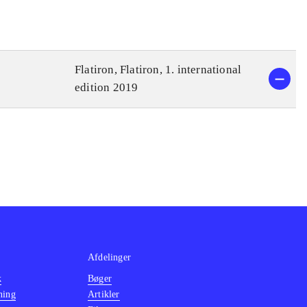
Flatiron, Flatiron, 1. international
edition 2019
Afdelinger
k
Bøger
ning
Artikler