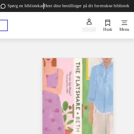
Spørg en bibliotekar
Hent dine bestillinger på dit foretrukne bibliotek
Log ind
Husk
Menu