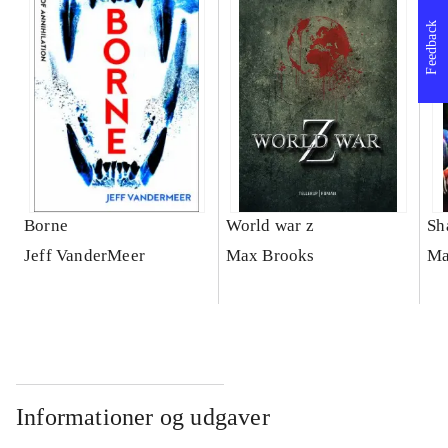
Feedback
Borne
World war z
Sh
Jeff VanderMeer
Max Brooks
Ma
Informationer og udgaver