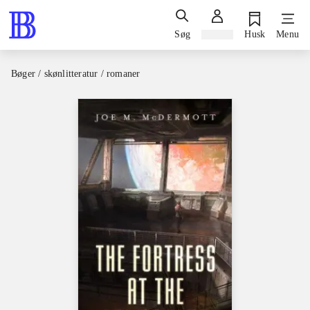
Søg
Log ind
Husk
Menu
Bøger / skønlitteratur / romaner