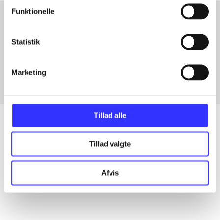
Funktionelle
Artikler med samme emner
Statistik
Fra
Marketing
Tillad alle
Tillad valgte
Artikler
Alle registrerede artikler fordelt på udgivelser
Afvis
...