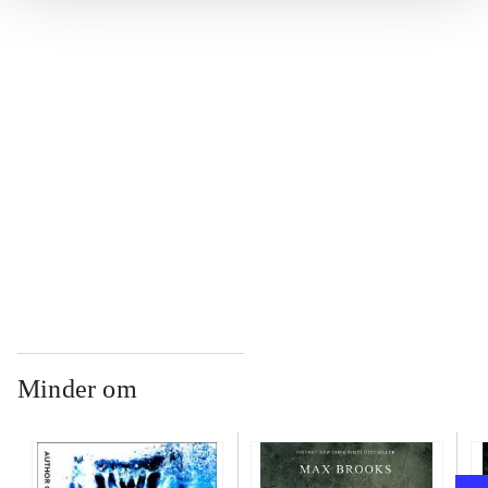
...
...
...
...
Minder om