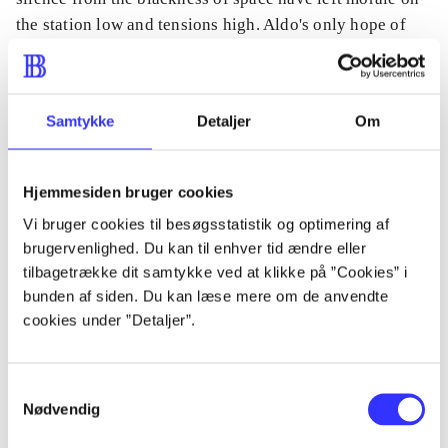
the station low and tensions high. Aldo's only hope of
transcending his station, and cloning a piece of his soul
somewhere new is both his triumph and his terrible
crime.
Samtykke
Detaljer
Om
Hjemmesiden bruger cookies
Tidsskrift
Vi bruger cookies til besøgsstatistik og optimering af
Artiklen er en del af
brugervenlighed. Du kan til enhver tid ændre eller
tilbagetrække dit samtykke ved at klikke på ”Cookies” i
bunden af siden. Du kan læse mere om de anvendte
lorem ipsum dolor sit amet ...
cookies under ”Detaljer”.
Tidsskrift
Artiklerne i
handler ofte om
Samtykkevalg
Nødvendig