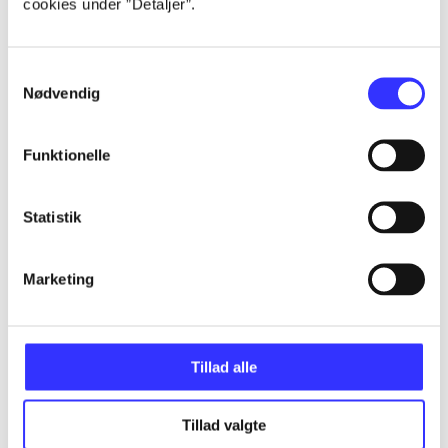
cookies under ”Detaljer”.
Artikler
Alle registrerede artikler fordelt på udgivelser
Samtykkevalg
Nødvendig
...
Funktionelle
...
Statistik
...
Marketing
...
Tillad alle
...
Tillad valgte