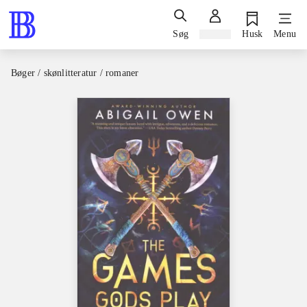
Søg
Log ind
Husk
Menu
Bøger / skønlitteratur / romaner