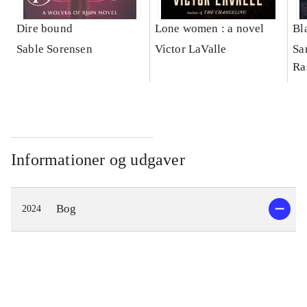
Dire bound
Lone women : a novel
Bl
Sable Sorensen
Victor LaValle
Sa
Ra
Informationer og udgaver
Bog
2024