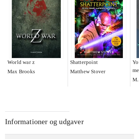
World war z
Shatterpoint
Yo
me
Max Brooks
Matthew Stover
gh
M.
Informationer og udgaver