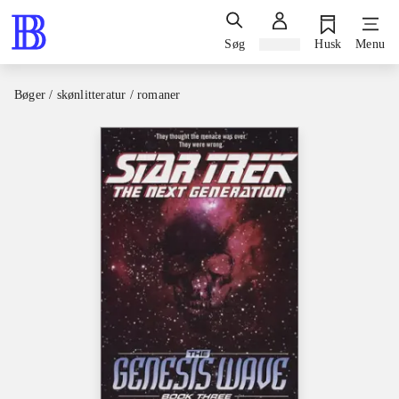
Søg
Log ind
Husk
Menu
Bøger / skønlitteratur / romaner