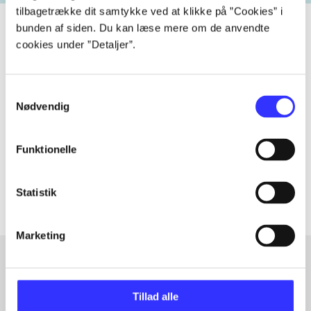
tilbagetrække dit samtykke ved at klikke på ”Cookies” i
bunden af siden. Du kan læse mere om de anvendte
cookies under ”Detaljer”.
Tidsskrift
Artiklen er en del af
Samtykkevalg
Nødvendig
lorem ipsum dolor sit amet ...
Tidsskrift
Funktionelle
Artiklerne i
handler ofte om
Statistik
Marketing
Artikler med samme emner
Tillad alle
Fra