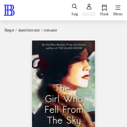
Søg
Log ind
Husk
Menu
Bøger / skønlitteratur / romaner