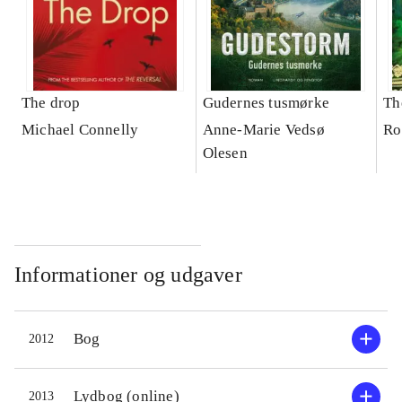
The drop
Gudernes tusmørke
Th
Michael Connelly
Anne-Marie Vedsø
Ro
Olesen
Informationer og udgaver
Bog
2012
Lydbog (online)
2013