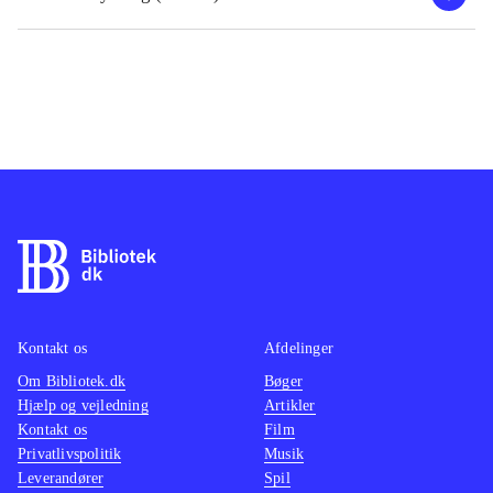
Kontakt os
Afdelinger
Om Bibliotek.dk
Bøger
Hjælp og vejledning
Artikler
Kontakt os
Film
Privatlivspolitik
Musik
Leverandører
Spil