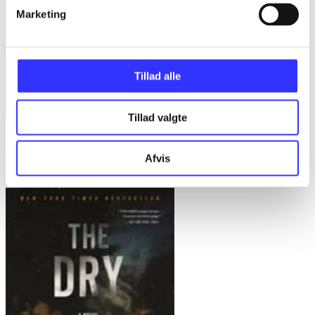
Marketing
Tillad alle
Tillad valgte
The 6:20 man
Afvis
David Baldacci