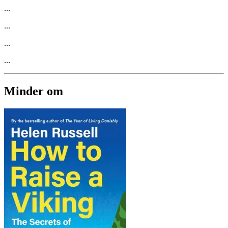
...
...
...
...
Minder om