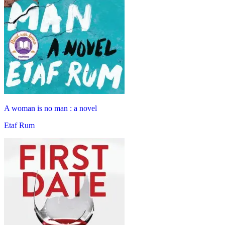
A woman is no man : a novel
Etaf Rum