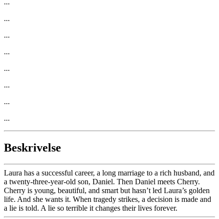
...
...
...
...
...
...
...
...
Beskrivelse
Laura has a successful career, a long marriage to a rich husband, and
a twenty-three-year-old son, Daniel. Then Daniel meets Cherry.
Cherry is young, beautiful, and smart but hasn’t led Laura’s golden
life. And she wants it. When tragedy strikes, a decision is made and
a lie is told. A lie so terrible it changes their lives forever.