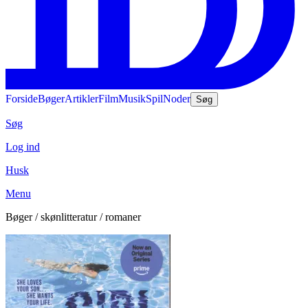
Forside
Bøger
Artikler
Film
Musik
Spil
Noder
Søg
Søg
Log ind
Husk
Menu
Bøger / skønlitteratur / romaner