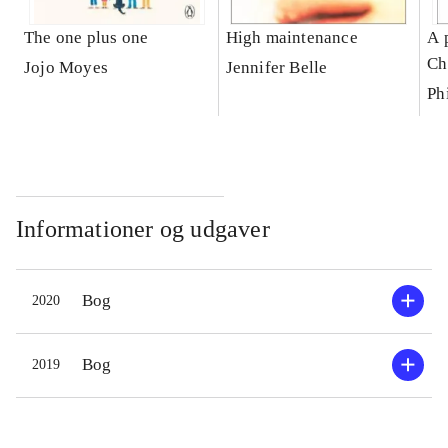
The one plus one
High maintenance
A 
Ch
Jojo Moyes
Jennifer Belle
Ph
Informationer og udgaver
Bog
2020
Bog
2019