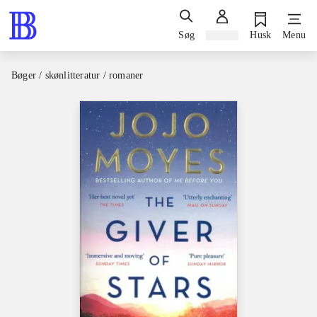
Søg
Log ind
Husk
Menu
Bøger / skønlitteratur / romaner