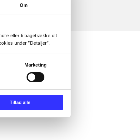
Om
dre eller tilbagetrække dit
okies under ”Detaljer”.
Marketing
Tillad alle