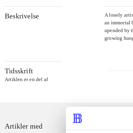
Beskrivelse
A lonely arti
an immortal b
upended by t
growing hung
Tidsskrift
Artiklen er en del af
Artikler med