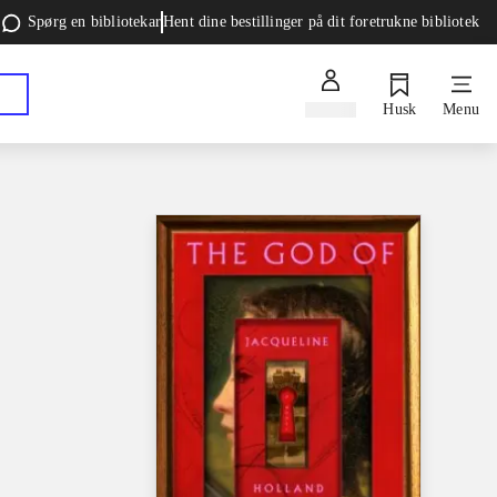
Spørg en bibliotekar
Hent dine bestillinger på dit foretrukne bibliotek
Log ind
Husk
Menu