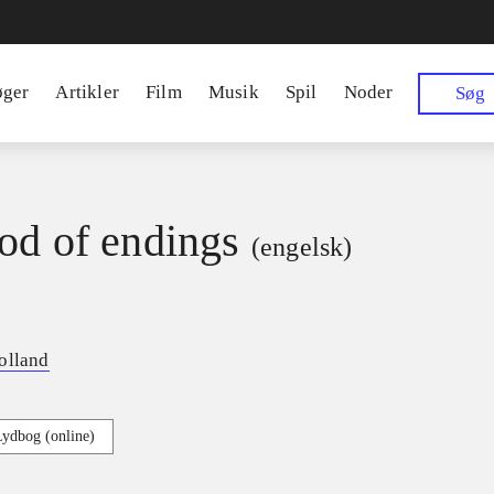
øger
Artikler
Film
Musik
Spil
Noder
Søg
od of endings
(engelsk)
olland
Lydbog (online)