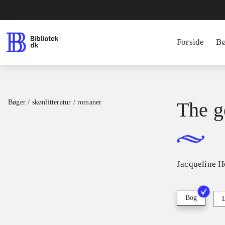
Forside
B
Bøger / skønlitteratur / romaner
The g
Jacqueline H
Bog