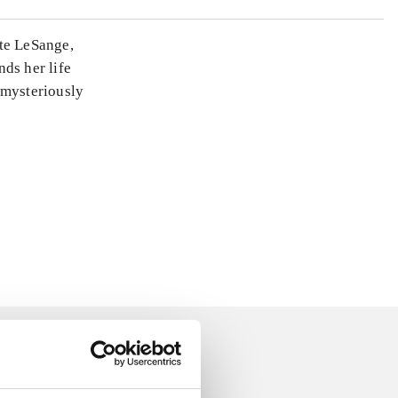
tte LeSange,
ds her life
 mysteriously