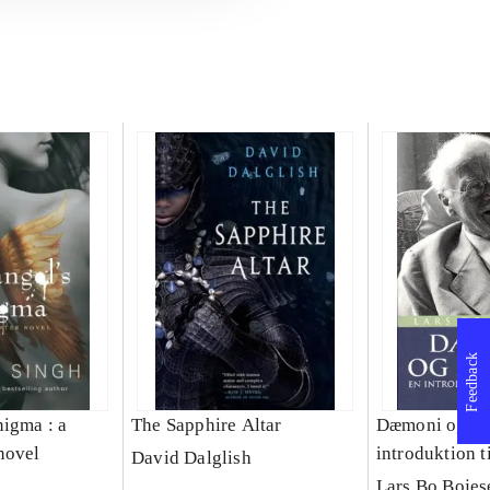
Feedback
nigma : a
The Sapphire Altar
Dæmoni og me
novel
introduktion t
David Dalglish
Lars Bo Bojes