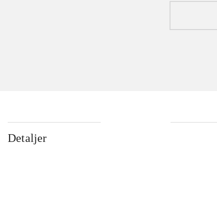
Detaljer
...
...
...
...