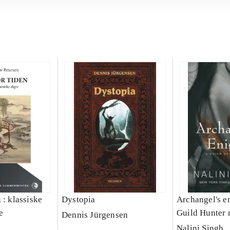
 : klassiske
Dystopia
Archangel's e
e
Guild Hunter 
Dennis Jürgensen
Nalini Singh