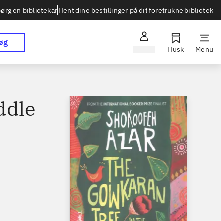
Hent dine bestillinger på dit foretrukne bibliotek
ørg en bibliotekar
øg
Log ind
Husk
Menu
ddle