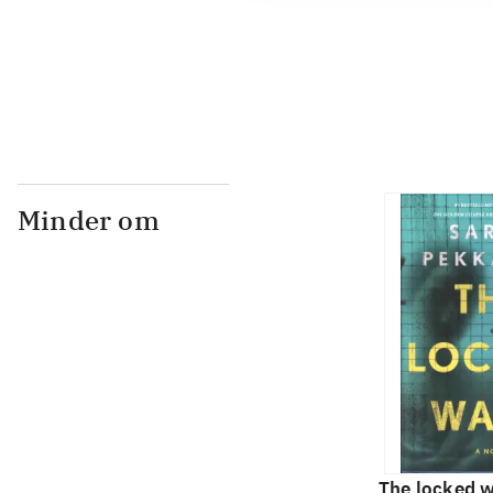
...
Minder om
The locked w