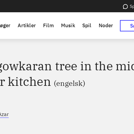
Sp
øger
Artikler
Film
Musik
Spil
Noder
S
gowkaran tree in the mi
r kitchen
(engelsk)
Azar