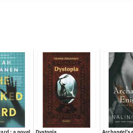
ard : a novel
Dystopia
Archangel's 