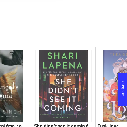
Feedback
enigma : a
She didn't see it coming
Tusk love