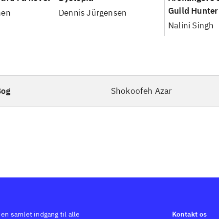
Guild Hunter
nen
Dennis Jürgensen
Nalini Singh
Bog
Shokoofeh Azar
 en samlet indgang til alle
Kontakt os