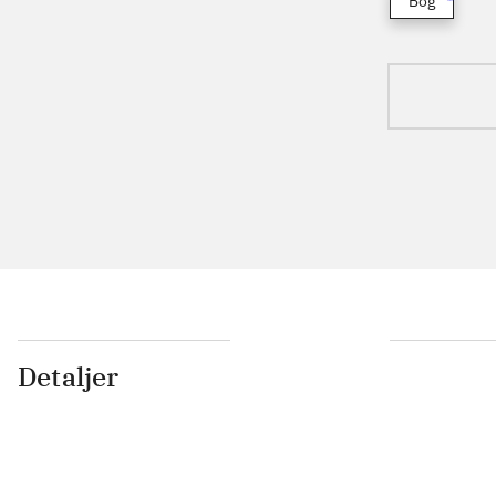
Bog
Detaljer
...
...
...
...