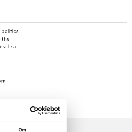
 politics
s the
inside a
 om
Om