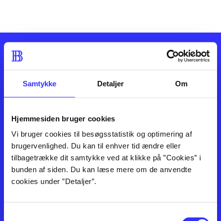
Samtykke
Detaljer
Om
Kontakt os
Afdelinger
Hjemmesiden bruger cookies
Om Bibliotek.dk
Bøger
Vi bruger cookies til besøgsstatistik og optimering af
Hjælp og vejledning
Artikler
brugervenlighed. Du kan til enhver tid ændre eller
Kontakt os
Film
tilbagetrække dit samtykke ved at klikke på ”Cookies” i
Privatlivspolitik
Musik
bunden af siden. Du kan læse mere om de anvendte
Leverandører
Spil
cookies under ”Detaljer”.
English
Noder
Tilgængelighedserklæring
Samtykkevalg