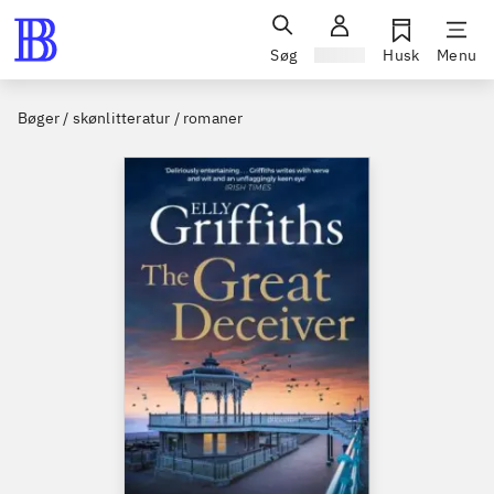
Søg
Log ind
Husk
Menu
Bøger / skønlitteratur / romaner