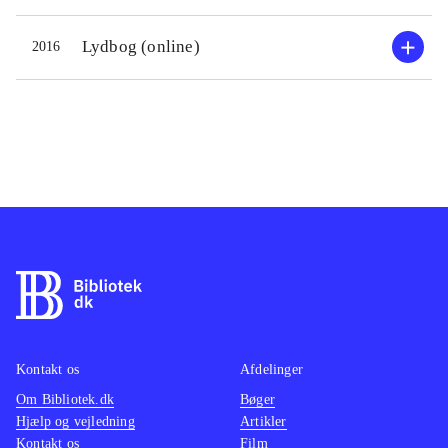
Lydbog (online)
2016
Kontakt os
Afdelinger
Om Bibliotek.dk
Bøger
Hjælp og vejledning
Artikler
Kontakt os
Film