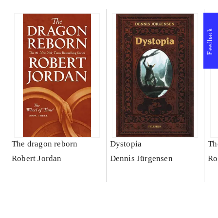
Feedback
The dragon reborn
Dystopia
Th
Robert Jordan
Dennis Jürgensen
Ro