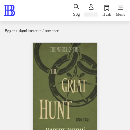
Søg
Log ind
Husk
Menu
Bøger / skønlitteratur / romaner