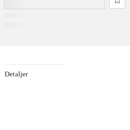
loading
Detaljer
...
...
...
...
...
...
...
...