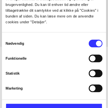
brugervenlighed. Du kan til enhver tid ændre eller
tilbagetrække dit samtykke ved at klikke på ”Cookies” i
Artikler med samme emner
bunden af siden. Du kan læse mere om de anvendte
cookies under ”Detaljer”.
Fra
Samtykkevalg
Nødvendig
Funktionelle
Artikler
Statistik
Alle registrerede artikler fordelt på udgivelser
Marketing
...
...