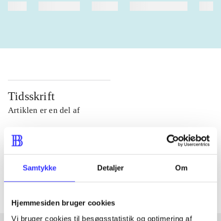
heste
børnebøger
ridning
hestesygdomme
vokal
Tidsskrift
Artiklen er en del af
lorem ipsum dolor sit amet ...
Tidsskrift
Artiklerne i
handler ofte om
Samtykke
Detaljer
Om
Hjemmesiden bruger cookies
Vi bruger cookies til besøgsstatistik og optimering af