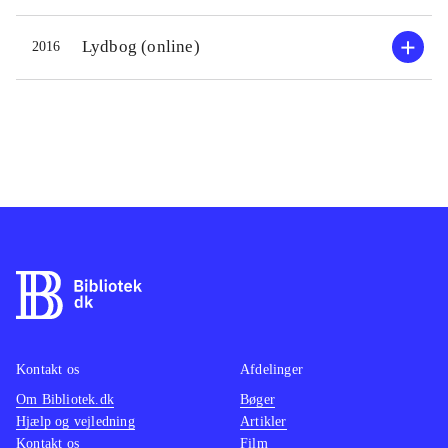
Lydbog (online)
2016
Kontakt os
Afdelinger
Om Bibliotek.dk
Bøger
Hjælp og vejledning
Artikler
Kontakt os
Film