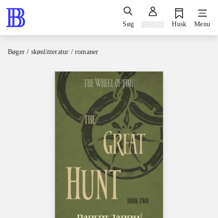
Søg
Log ind
Husk
Menu
Bøger / skønlitteratur / romaner