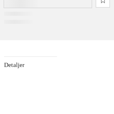
loading
Detaljer
...
...
...
...
...
...
...
...