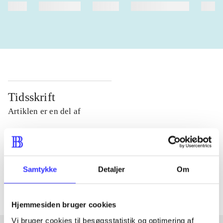
heste
børnebøger
ridning
hestesygdomme
vokal
Tidsskrift
Artiklen er en del af
lorem ipsum dolor sit amet ...
Tidsskrift
Artiklerne i
handler ofte om
Samtykke
Detaljer
Om
Hjemmesiden bruger cookies
Vi bruger cookies til besøgsstatistik og optimering af