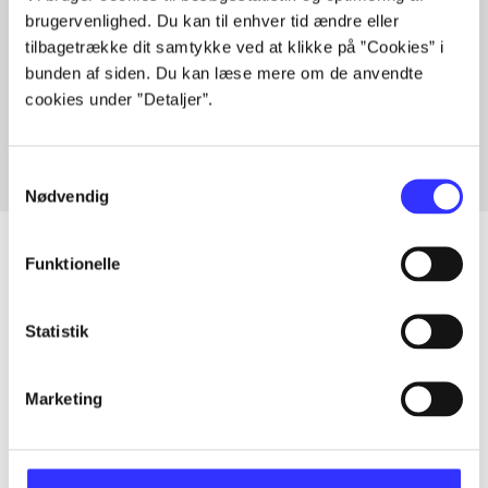
brugervenlighed. Du kan til enhver tid ændre eller
tilbagetrække dit samtykke ved at klikke på ”Cookies” i
Artikler med samme emner
bunden af siden. Du kan læse mere om de anvendte
cookies under ”Detaljer”.
Fra
Samtykkevalg
Nødvendig
Funktionelle
Artikler
Statistik
Alle registrerede artikler fordelt på udgivelser
Marketing
...
...