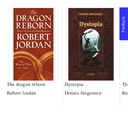
Feedback
The dragon reborn
Dystopia
Th
Robert Jordan
Dennis Jürgensen
Ro