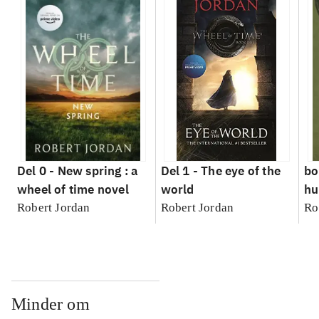
Del 0 -
New spring : a
Del 1 -
The eye of the
bo
wheel of time novel
world
hu
Robert Jordan
Robert Jordan
Ro
Minder om