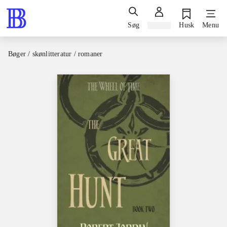
Søg
Log ind
Husk
Menu
Bøger / skønlitteratur / romaner