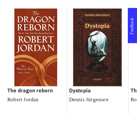
Feedback
The dragon reborn
Dystopia
Th
Robert Jordan
Dennis Jürgensen
Ro