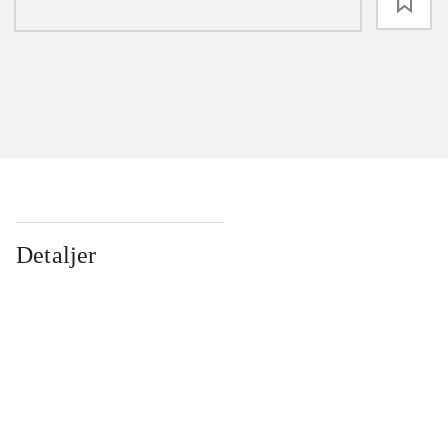
loading
Detaljer
...
...
...
...
...
...
...
...