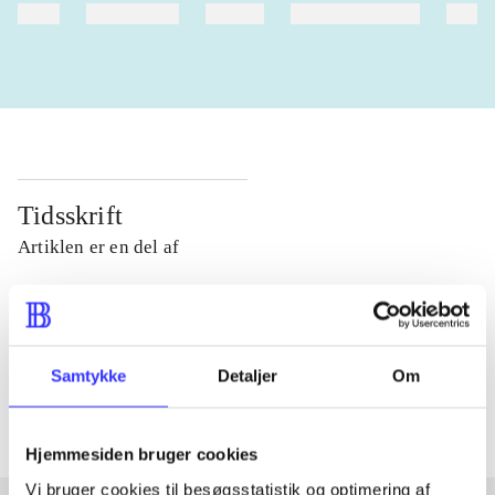
heste
børnebøger
ridning
hestesygdomme
vokal
Tidsskrift
Artiklen er en del af
lorem ipsum dolor sit amet ...
Tidsskrift
Artiklerne i
handler ofte om
Samtykke
Detaljer
Om
Hjemmesiden bruger cookies
Vi bruger cookies til besøgsstatistik og optimering af