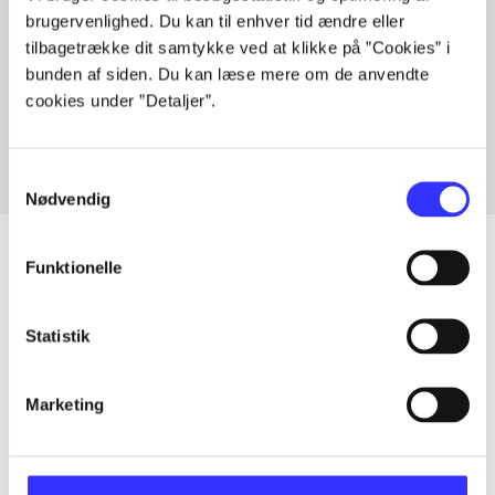
brugervenlighed. Du kan til enhver tid ændre eller
tilbagetrække dit samtykke ved at klikke på ”Cookies” i
Artikler med samme emner
bunden af siden. Du kan læse mere om de anvendte
cookies under ”Detaljer”.
Fra
Samtykkevalg
Nødvendig
Funktionelle
Artikler
Statistik
Alle registrerede artikler fordelt på udgivelser
Marketing
...
...