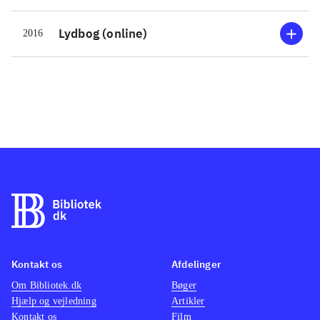
Lydbog (online)
2016
Kontakt os
Afdelinger
Om Bibliotek.dk
Bøger
Hjælp og vejledning
Artikler
Kontakt os
Film