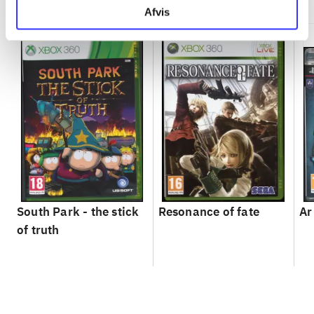
Afvis
South Park - the stick
Resonance of fate
Ar
of truth