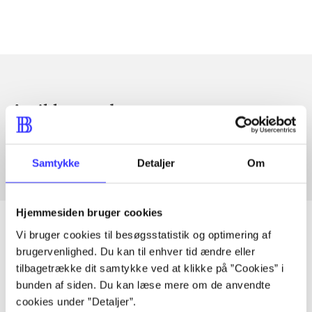
Artikler med samme emner
Fra
Samtykke
Detaljer
Om
Hjemmesiden bruger cookies
Vi bruger cookies til besøgsstatistik og optimering af
brugervenlighed. Du kan til enhver tid ændre eller
Artikler
tilbagetrække dit samtykke ved at klikke på ”Cookies” i
bunden af siden. Du kan læse mere om de anvendte
Alle registrerede artikler fordelt på udgivelser
cookies under ”Detaljer”.