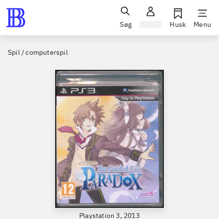
Søg
Log ind
Husk
Menu
Spil / computerspil
Playstation 3, 2013