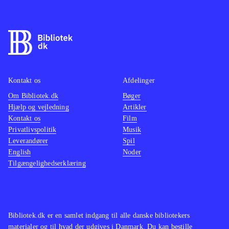
Kampsystemet er turbaseret.
Grafikken er manga-inspireret og der
er engelsk tale. Tekst og tale er
gennemsyret af humoristiske og
lettere sexistiske undertoner. Spillet
er udelukkende singleplayer. PEGI er
Kontakt os
Afdelinger
12 med anmærkninger for stødende
Om Bibliotek.dk
Bøger
Hjælp og vejledning
Artikler
sprog og vold
.
Kontakt os
Film
Alt i alt et fint underholdende spil,
Privatlivspolitik
Musik
hvis man i forvejen er fan af japansk
Leverandører
Spil
RPG. Her er tale om et udfordrende
English
Noder
Tilgængelighedserklæring
spil, der kræver, at man benytter den
rette taktiske tilgang, hvis man vil
videre i spillet. På negativsiden er
der indimellem for meget dialog, der
Bibliotek.dk er en samlet indgang til alle danske bibliotekers
trods sin skæve humor tager tempoet
materialer og til hvad der udgives i Danmark. Du kan bestille