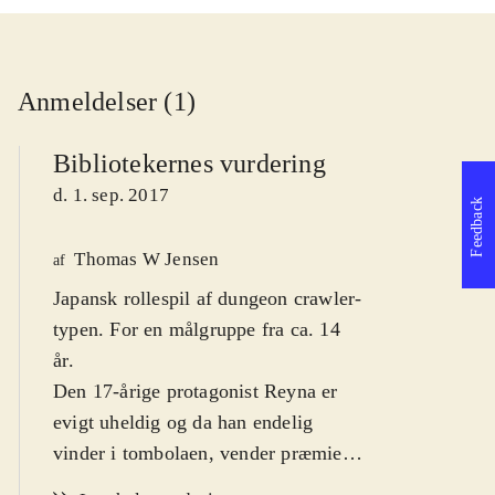
Anmeldelser (1)
Bibliotekernes vurdering
d. 1. sep. 2017
Feedback
Thomas W Jensen
af
Japansk rollespil af dungeon crawler-
typen. For en målgruppe fra ca. 14
år
.
Den 17-årige protagonist Reyna er
evigt uheldig og da han endelig
vinder i tombolaen, vender præmien
op og ned på hans tilværelse.