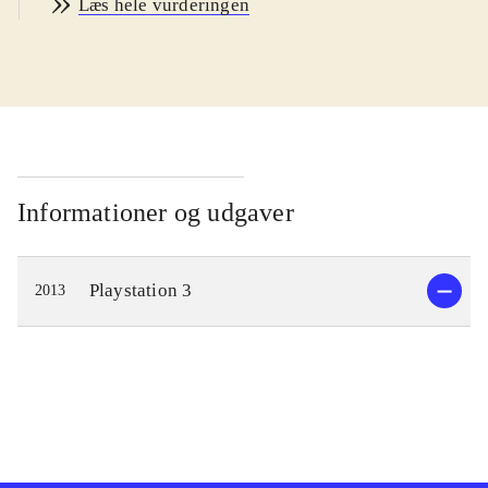
Læs hele vurderingen
Præmien er, at han bliver en gud i et
himmerige kaldet Celestia. Her får
man som spiller til opgave, at ændre
skæbnen for de mennesker der beder
til guderne. Skæbnerne ændres ved at
besejre fysiske manifestationer - i en
såkaldt kopi-verden - af menneskenes
Informationer og udgaver
manglende selvtillid og modstand
mod forandringerne. Overvinder man
Playstation 3
2013
disse udfordringer - inkl. svære
"bosses" - opfyldes ønskerne i "den
rigtige verden". Til at hjælpe sig har
man andre guder, der bl.a. udvælger
de skæbner man skal ændre. Desuden
kan man gøre brug af indkøbte våben
og andre typer af items.