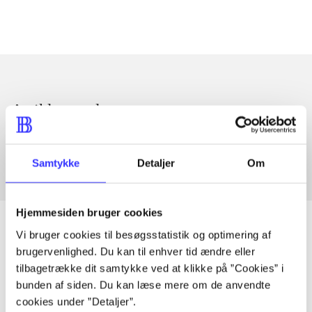
Artikler med samme emner
Fra
Samtykke
Detaljer
Om
Hjemmesiden bruger cookies
Vi bruger cookies til besøgsstatistik og optimering af
brugervenlighed. Du kan til enhver tid ændre eller
Artikler
tilbagetrække dit samtykke ved at klikke på ”Cookies” i
bunden af siden. Du kan læse mere om de anvendte
Alle registrerede artikler fordelt på udgivelser
cookies under ”Detaljer”.