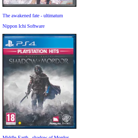
The awakened fate - ultimatum
Nippon Ichi Software
Middle-Earth - shadow of Mordor