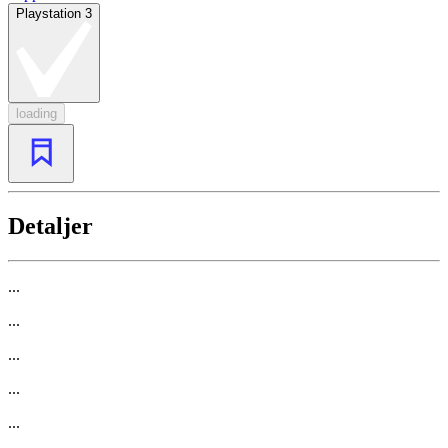
Playstation 3
loading
Detaljer
...
...
...
...
...