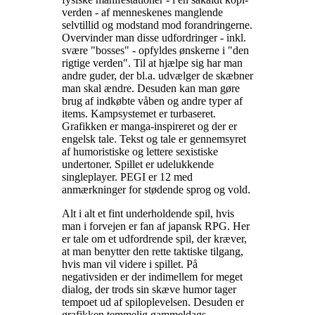
verden - af menneskenes manglende
selvtillid og modstand mod forandringerne.
Overvinder man disse udfordringer - inkl.
svære "bosses" - opfyldes ønskerne i "den
rigtige verden". Til at hjælpe sig har man
andre guder, der bl.a. udvælger de skæbner
man skal ændre. Desuden kan man gøre
brug af indkøbte våben og andre typer af
items. Kampsystemet er turbaseret.
Grafikken er manga-inspireret og der er
engelsk tale. Tekst og tale er gennemsyret
af humoristiske og lettere sexistiske
undertoner. Spillet er udelukkende
singleplayer. PEGI er 12 med
anmærkninger for stødende sprog og vold
.
Alt i alt et fint underholdende spil, hvis
man i forvejen er fan af japansk RPG. Her
er tale om et udfordrende spil, der kræver,
at man benytter den rette taktiske tilgang,
hvis man vil videre i spillet. På
negativsiden er der indimellem for meget
dialog, der trods sin skæve humor tager
tempoet ud af spiloplevelsen. Desuden er
grafikken temmelig gammeldags
.