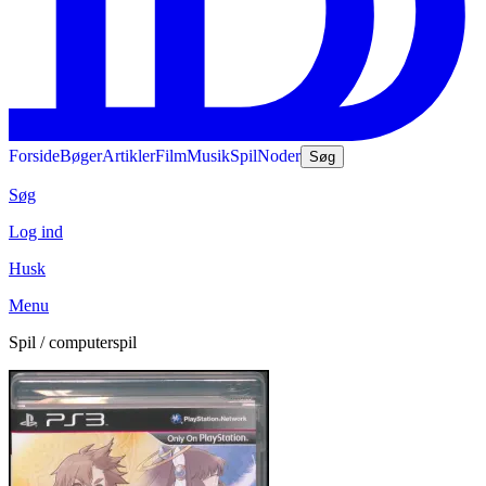
Forside
Bøger
Artikler
Film
Musik
Spil
Noder
Søg
Søg
Log ind
Husk
Menu
Spil / computerspil