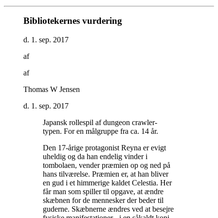
Bibliotekernes vurdering
d. 1. sep. 2017
af
af
Thomas W Jensen
d. 1. sep. 2017
Japansk rollespil af dungeon crawler-
typen. For en målgruppe fra ca. 14 år
.
Den 17-årige protagonist Reyna er evigt
uheldig og da han endelig vinder i
tombolaen, vender præmien op og ned på
hans tilværelse. Præmien er, at han bliver
en gud i et himmerige kaldet Celestia. Her
får man som spiller til opgave, at ændre
skæbnen for de mennesker der beder til
guderne. Skæbnerne ændres ved at besejre
fysiske manifestationer - i en såkaldt kopi-