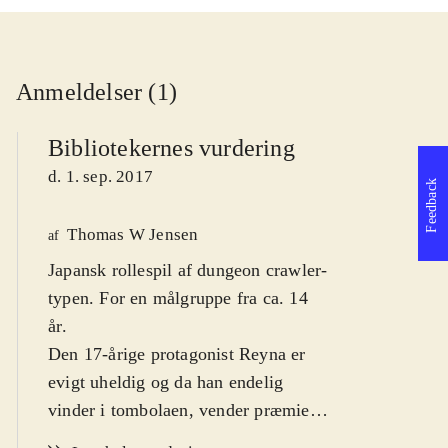
Anmeldelser (1)
Bibliotekernes vurdering
d. 1. sep. 2017
Feedback
Thomas W Jensen
af
Japansk rollespil af dungeon crawler-
typen. For en målgruppe fra ca. 14
år
.
Den 17-årige protagonist Reyna er
evigt uheldig og da han endelig
vinder i tombolaen, vender præmien
op og ned på hans tilværelse.