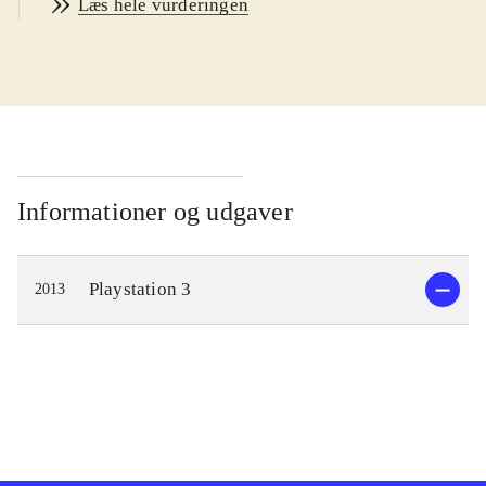
Læs hele vurderingen
Præmien er, at han bliver en gud i et
himmerige kaldet Celestia. Her får
man som spiller til opgave, at ændre
skæbnen for de mennesker der beder
til guderne. Skæbnerne ændres ved at
besejre fysiske manifestationer - i en
såkaldt kopi-verden - af menneskenes
Informationer og udgaver
manglende selvtillid og modstand
mod forandringerne. Overvinder man
Playstation 3
2013
disse udfordringer - inkl. svære
"bosses" - opfyldes ønskerne i "den
rigtige verden". Til at hjælpe sig har
man andre guder, der bl.a. udvælger
de skæbner man skal ændre. Desuden
kan man gøre brug af indkøbte våben
og andre typer af items.