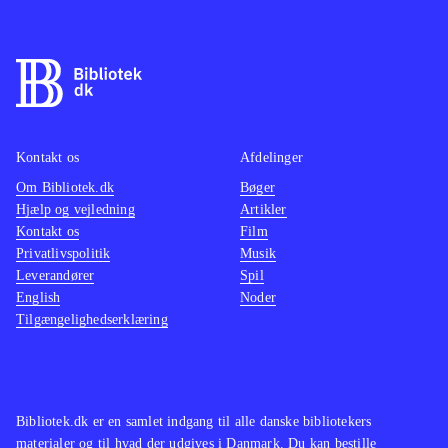
Kampsystemet er turbaseret.
Grafikken er manga-inspireret og der
er engelsk tale. Tekst og tale er
gennemsyret af humoristiske og
lettere sexistiske undertoner. Spillet
er udelukkende singleplayer. PEGI er
Kontakt os
Afdelinger
12 med anmærkninger for stødende
Om Bibliotek.dk
Bøger
Hjælp og vejledning
Artikler
sprog og vold
.
Kontakt os
Film
Alt i alt et fint underholdende spil,
Privatlivspolitik
Musik
hvis man i forvejen er fan af japansk
Leverandører
Spil
RPG. Her er tale om et udfordrende
English
Noder
Tilgængelighedserklæring
spil, der kræver, at man benytter den
rette taktiske tilgang, hvis man vil
videre i spillet. På negativsiden er
der indimellem for meget dialog, der
Bibliotek.dk er en samlet indgang til alle danske bibliotekers
trods sin skæve humor tager tempoet
materialer og til hvad der udgives i Danmark. Du kan bestille