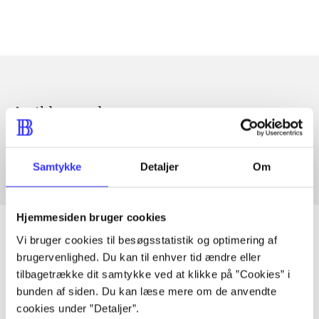
Artikler med samme emner
Fra
Samtykke
Detaljer
Om
Hjemmesiden bruger cookies
Vi bruger cookies til besøgsstatistik og optimering af
brugervenlighed. Du kan til enhver tid ændre eller
Artikler
tilbagetrække dit samtykke ved at klikke på ”Cookies” i
bunden af siden. Du kan læse mere om de anvendte
Alle registrerede artikler fordelt på udgivelser
cookies under ”Detaljer”.