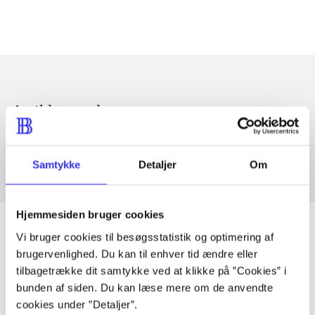
Artikler med samme emner
Fra
Samtykke
Detaljer
Om
Hjemmesiden bruger cookies
Vi bruger cookies til besøgsstatistik og optimering af
brugervenlighed. Du kan til enhver tid ændre eller
Artikler
tilbagetrække dit samtykke ved at klikke på ”Cookies” i
bunden af siden. Du kan læse mere om de anvendte
Alle registrerede artikler fordelt på udgivelser
cookies under ”Detaljer”.