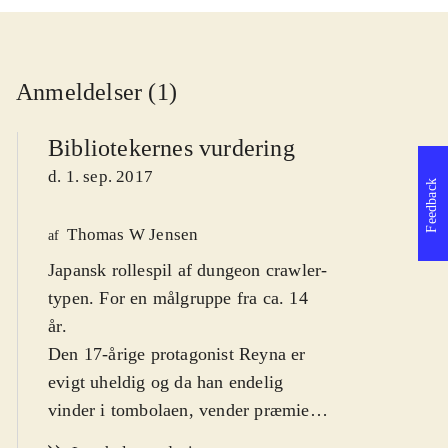
Anmeldelser (1)
Bibliotekernes vurdering
d. 1. sep. 2017
Feedback
Thomas W Jensen
af
Japansk rollespil af dungeon crawler-
typen. For en målgruppe fra ca. 14
år
.
Den 17-årige protagonist Reyna er
evigt uheldig og da han endelig
vinder i tombolaen, vender præmien
op og ned på hans tilværelse.