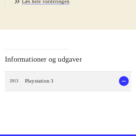
Læs hele vurderingen
Præmien er, at han bliver en gud i et
himmerige kaldet Celestia. Her får
man som spiller til opgave, at ændre
skæbnen for de mennesker der beder
til guderne. Skæbnerne ændres ved at
besejre fysiske manifestationer - i en
såkaldt kopi-verden - af menneskenes
Informationer og udgaver
manglende selvtillid og modstand
mod forandringerne. Overvinder man
Playstation 3
2013
disse udfordringer - inkl. svære
"bosses" - opfyldes ønskerne i "den
rigtige verden". Til at hjælpe sig har
man andre guder, der bl.a. udvælger
de skæbner man skal ændre. Desuden
kan man gøre brug af indkøbte våben
og andre typer af items.