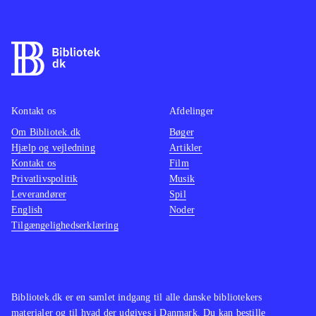
Kampsystemet er turbaseret.
Grafikken er manga-inspireret og der
er engelsk tale. Tekst og tale er
gennemsyret af humoristiske og
lettere sexistiske undertoner. Spillet
er udelukkende singleplayer. PEGI er
Kontakt os
Afdelinger
12 med anmærkninger for stødende
Om Bibliotek.dk
Bøger
Hjælp og vejledning
Artikler
sprog og vold
.
Kontakt os
Film
Alt i alt et fint underholdende spil,
Privatlivspolitik
Musik
hvis man i forvejen er fan af japansk
Leverandører
Spil
RPG. Her er tale om et udfordrende
English
Noder
Tilgængelighedserklæring
spil, der kræver, at man benytter den
rette taktiske tilgang, hvis man vil
videre i spillet. På negativsiden er
der indimellem for meget dialog, der
Bibliotek.dk er en samlet indgang til alle danske bibliotekers
trods sin skæve humor tager tempoet
materialer og til hvad der udgives i Danmark. Du kan bestille