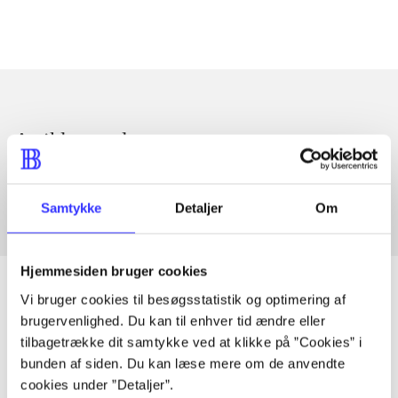
Artikler med samme emner
Fra
Samtykke
Detaljer
Om
Hjemmesiden bruger cookies
Vi bruger cookies til besøgsstatistik og optimering af
brugervenlighed. Du kan til enhver tid ændre eller
Artikler
tilbagetrække dit samtykke ved at klikke på ”Cookies” i
bunden af siden. Du kan læse mere om de anvendte
Alle registrerede artikler fordelt på udgivelser
cookies under ”Detaljer”.