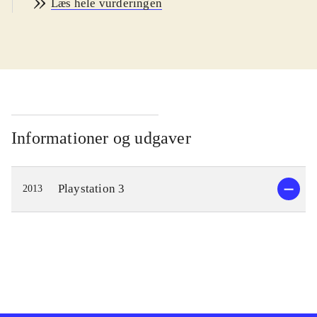
Læs hele vurderingen
Præmien er, at han bliver en gud i et
himmerige kaldet Celestia. Her får
man som spiller til opgave, at ændre
skæbnen for de mennesker der beder
til guderne. Skæbnerne ændres ved at
besejre fysiske manifestationer - i en
såkaldt kopi-verden - af menneskenes
Informationer og udgaver
manglende selvtillid og modstand
mod forandringerne. Overvinder man
Playstation 3
2013
disse udfordringer - inkl. svære
"bosses" - opfyldes ønskerne i "den
rigtige verden". Til at hjælpe sig har
man andre guder, der bl.a. udvælger
de skæbner man skal ændre. Desuden
kan man gøre brug af indkøbte våben
og andre typer af items.