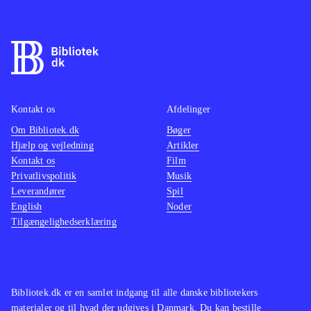
Kampsystemet er turbaseret.
Grafikken er manga-inspireret og der
er engelsk tale. Tekst og tale er
gennemsyret af humoristiske og
lettere sexistiske undertoner. Spillet
er udelukkende singleplayer. PEGI er
Kontakt os
Afdelinger
12 med anmærkninger for stødende
Om Bibliotek.dk
Bøger
Hjælp og vejledning
Artikler
sprog og vold
.
Kontakt os
Film
Alt i alt et fint underholdende spil,
Privatlivspolitik
Musik
hvis man i forvejen er fan af japansk
Leverandører
Spil
RPG. Her er tale om et udfordrende
English
Noder
Tilgængelighedserklæring
spil, der kræver, at man benytter den
rette taktiske tilgang, hvis man vil
videre i spillet. På negativsiden er
der indimellem for meget dialog, der
Bibliotek.dk er en samlet indgang til alle danske bibliotekers
trods sin skæve humor tager tempoet
materialer og til hvad der udgives i Danmark. Du kan bestille