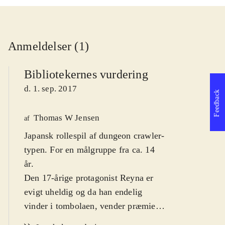
Anmeldelser (1)
Bibliotekernes vurdering
d. 1. sep. 2017
Feedback
Thomas W Jensen
af
Japansk rollespil af dungeon crawler-
typen. For en målgruppe fra ca. 14
år
.
Den 17-årige protagonist Reyna er
evigt uheldig og da han endelig
vinder i tombolaen, vender præmien
op og ned på hans tilværelse.