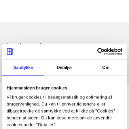
Artikler med samme emner
Fra
Samtykke
Detaljer
Om
Hjemmesiden bruger cookies
Vi bruger cookies til besøgsstatistik og optimering af
brugervenlighed. Du kan til enhver tid ændre eller
Artikler
tilbagetrække dit samtykke ved at klikke på ”Cookies” i
bunden af siden. Du kan læse mere om de anvendte
Alle registrerede artikler fordelt på udgivelser
cookies under ”Detaljer”.