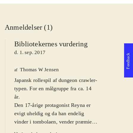
Anmeldelser (1)
Bibliotekernes vurdering
d. 1. sep. 2017
Feedback
Thomas W Jensen
af
Japansk rollespil af dungeon crawler-
typen. For en målgruppe fra ca. 14
år
.
Den 17-årige protagonist Reyna er
evigt uheldig og da han endelig
vinder i tombolaen, vender præmien
op og ned på hans tilværelse.