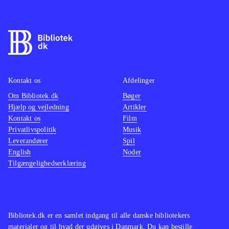
Kampsystemet er turbaseret.
Grafikken er manga-inspireret og der
er engelsk tale. Tekst og tale er
gennemsyret af humoristiske og
lettere sexistiske undertoner. Spillet
er udelukkende singleplayer. PEGI er
Kontakt os
Afdelinger
12 med anmærkninger for stødende
Om Bibliotek.dk
Bøger
Hjælp og vejledning
Artikler
sprog og vold
.
Kontakt os
Film
Alt i alt et fint underholdende spil,
Privatlivspolitik
Musik
hvis man i forvejen er fan af japansk
Leverandører
Spil
RPG. Her er tale om et udfordrende
English
Noder
Tilgængelighedserklæring
spil, der kræver, at man benytter den
rette taktiske tilgang, hvis man vil
videre i spillet. På negativsiden er
der indimellem for meget dialog, der
Bibliotek.dk er en samlet indgang til alle danske bibliotekers
trods sin skæve humor tager tempoet
materialer og til hvad der udgives i Danmark. Du kan bestille