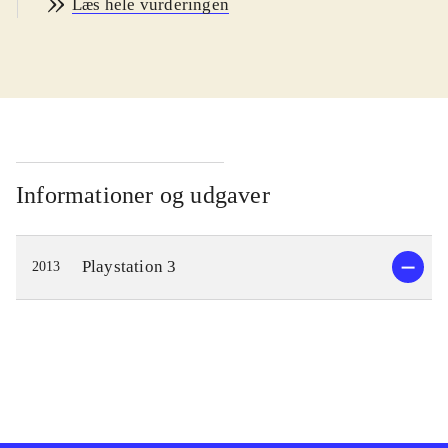
Læs hele vurderingen
Præmien er, at han bliver en gud i et
himmerige kaldet Celestia. Her får
man som spiller til opgave, at ændre
skæbnen for de mennesker der beder
til guderne. Skæbnerne ændres ved at
besejre fysiske manifestationer - i en
såkaldt kopi-verden - af menneskenes
Informationer og udgaver
manglende selvtillid og modstand
mod forandringerne. Overvinder man
Playstation 3
2013
disse udfordringer - inkl. svære
"bosses" - opfyldes ønskerne i "den
rigtige verden". Til at hjælpe sig har
man andre guder, der bl.a. udvælger
de skæbner man skal ændre. Desuden
kan man gøre brug af indkøbte våben
og andre typer af items.