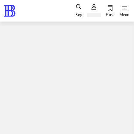
Søg
Log ind
Husk
Menu
Spil / computerspil
Playstation 3, 2013
The guided fate paradox