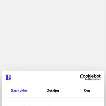
Tidsskrift
Artiklerne i
handler ofte om
Artikler med samme emner
Fra
Samtykke
Detaljer
Om
Artikler