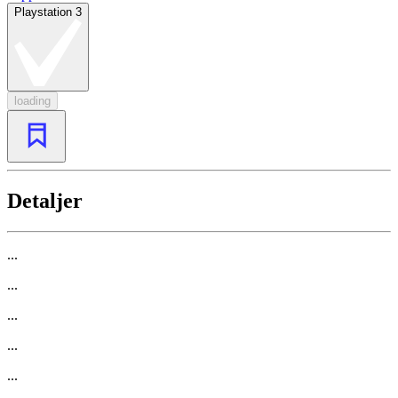
Playstation 3
loading
Detaljer
...
...
...
...
...