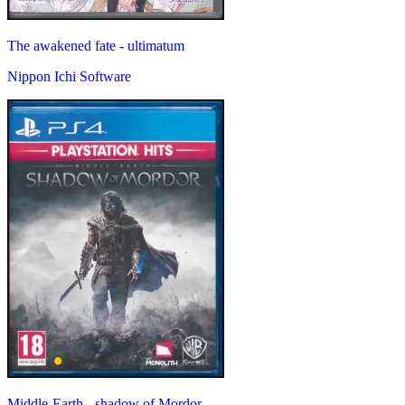
The awakened fate - ultimatum
Nippon Ichi Software
Middle-Earth - shadow of Mordor