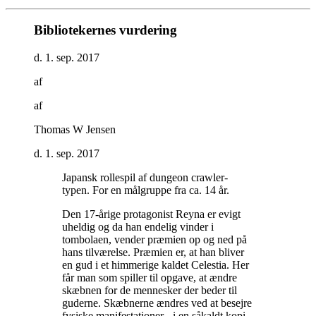
Bibliotekernes vurdering
d. 1. sep. 2017
af
af
Thomas W Jensen
d. 1. sep. 2017
Japansk rollespil af dungeon crawler-
typen. For en målgruppe fra ca. 14 år
.
Den 17-årige protagonist Reyna er evigt
uheldig og da han endelig vinder i
tombolaen, vender præmien op og ned på
hans tilværelse. Præmien er, at han bliver
en gud i et himmerige kaldet Celestia. Her
får man som spiller til opgave, at ændre
skæbnen for de mennesker der beder til
guderne. Skæbnerne ændres ved at besejre
fysiske manifestationer - i en såkaldt kopi-