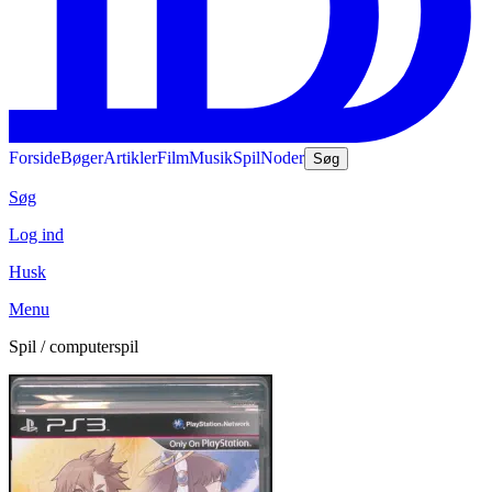
Forside
Bøger
Artikler
Film
Musik
Spil
Noder
Søg
Søg
Log ind
Husk
Menu
Spil / computerspil