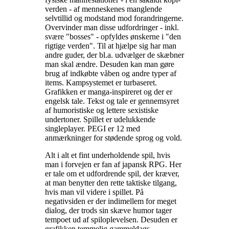
verden - af menneskenes manglende
selvtillid og modstand mod forandringerne.
Overvinder man disse udfordringer - inkl.
svære "bosses" - opfyldes ønskerne i "den
rigtige verden". Til at hjælpe sig har man
andre guder, der bl.a. udvælger de skæbner
man skal ændre. Desuden kan man gøre
brug af indkøbte våben og andre typer af
items. Kampsystemet er turbaseret.
Grafikken er manga-inspireret og der er
engelsk tale. Tekst og tale er gennemsyret
af humoristiske og lettere sexistiske
undertoner. Spillet er udelukkende
singleplayer. PEGI er 12 med
anmærkninger for stødende sprog og vold
.
Alt i alt et fint underholdende spil, hvis
man i forvejen er fan af japansk RPG. Her
er tale om et udfordrende spil, der kræver,
at man benytter den rette taktiske tilgang,
hvis man vil videre i spillet. På
negativsiden er der indimellem for meget
dialog, der trods sin skæve humor tager
tempoet ud af spiloplevelsen. Desuden er
grafikken temmelig gammeldags
.