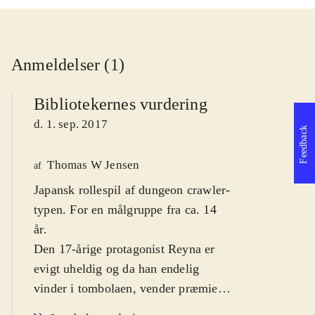
Anmeldelser (1)
Bibliotekernes vurdering
d. 1. sep. 2017
Feedback
Thomas W Jensen
af
Japansk rollespil af dungeon crawler-
typen. For en målgruppe fra ca. 14
år
.
Den 17-årige protagonist Reyna er
evigt uheldig og da han endelig
vinder i tombolaen, vender præmien
op og ned på hans tilværelse.