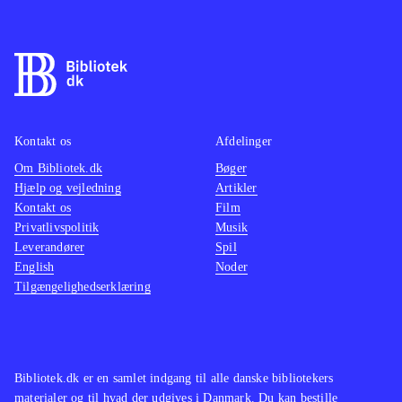
Kampsystemet er turbaseret.
Grafikken er manga-inspireret og der
er engelsk tale. Tekst og tale er
gennemsyret af humoristiske og
lettere sexistiske undertoner. Spillet
er udelukkende singleplayer. PEGI er
Kontakt os
Afdelinger
12 med anmærkninger for stødende
Om Bibliotek.dk
Bøger
Hjælp og vejledning
Artikler
sprog og vold
.
Kontakt os
Film
Alt i alt et fint underholdende spil,
Privatlivspolitik
Musik
hvis man i forvejen er fan af japansk
Leverandører
Spil
RPG. Her er tale om et udfordrende
English
Noder
Tilgængelighedserklæring
spil, der kræver, at man benytter den
rette taktiske tilgang, hvis man vil
videre i spillet. På negativsiden er
der indimellem for meget dialog, der
Bibliotek.dk er en samlet indgang til alle danske bibliotekers
trods sin skæve humor tager tempoet
materialer og til hvad der udgives i Danmark. Du kan bestille