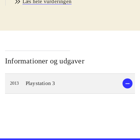
Læs hele vurderingen
Præmien er, at han bliver en gud i et
himmerige kaldet Celestia. Her får
man som spiller til opgave, at ændre
skæbnen for de mennesker der beder
til guderne. Skæbnerne ændres ved at
besejre fysiske manifestationer - i en
såkaldt kopi-verden - af menneskenes
Informationer og udgaver
manglende selvtillid og modstand
mod forandringerne. Overvinder man
Playstation 3
2013
disse udfordringer - inkl. svære
"bosses" - opfyldes ønskerne i "den
rigtige verden". Til at hjælpe sig har
man andre guder, der bl.a. udvælger
de skæbner man skal ændre. Desuden
kan man gøre brug af indkøbte våben
og andre typer af items.