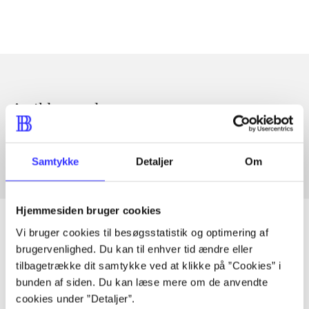
Artikler med samme emner
Fra
Samtykke
Detaljer
Om
Hjemmesiden bruger cookies
Vi bruger cookies til besøgsstatistik og optimering af
brugervenlighed. Du kan til enhver tid ændre eller
Artikler
tilbagetrække dit samtykke ved at klikke på ”Cookies” i
bunden af siden. Du kan læse mere om de anvendte
Alle registrerede artikler fordelt på udgivelser
cookies under ”Detaljer”.