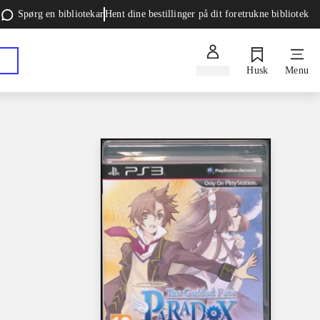
Spørg en bibliotekar
Hent dine bestillinger på dit foretrukne bibliotek
Log ind
Husk
Menu