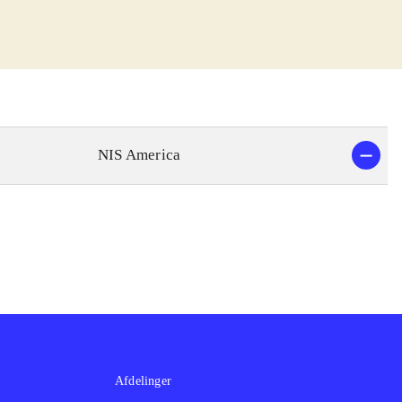
ger de skæbner
og andre typer
eret og der er
tere sexistiske
ed anmærkninger
NIS America
af japansk RPG.
en rette taktiske
imellem for
loplevelsen.
stiske RPG med
n
.
Afdelinger