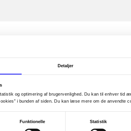
Detaljer
s
atistik og optimering af brugervenlighed. Du kan til enhver tid æn
ookies” i bunden af siden. Du kan læse mere om de anvendte co
Funktionelle
Statistik