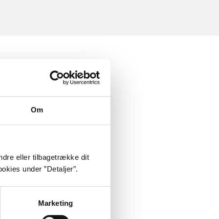
Om
dre eller tilbagetrække dit
okies under ”Detaljer”.
Marketing