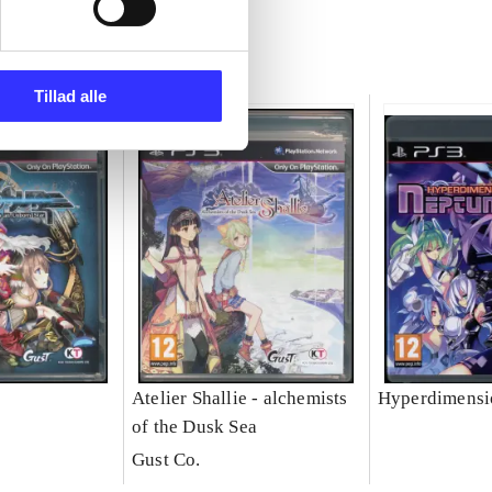
Tillad alle
Atelier Shallie - alchemists
Hyperdimensi
of the Dusk Sea
Gust Co.