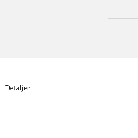
Detaljer
...
...
...
...