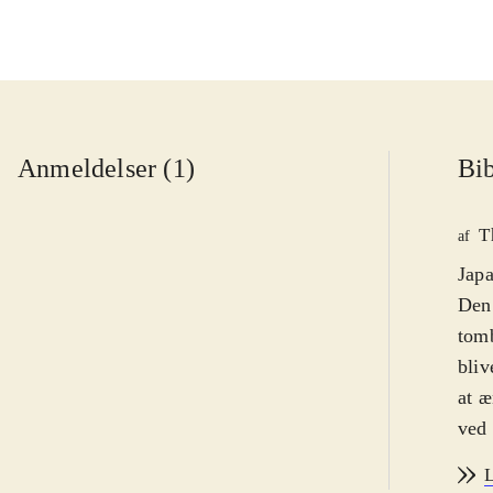
Anmeldelser (1)
Bib
T
af
Japa
Den 
tomb
bliv
at æ
ved 
men
L
man disse udfo