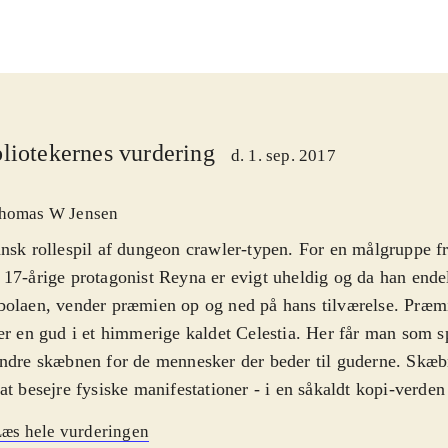
liotekernes vurdering
d. 1. sep. 2017
homas W Jensen
nsk rollespil af dungeon crawler-typen. For en målgruppe fr
17-årige protagonist Reyna er evigt uheldig og da han endel
olaen, vender præmien op og ned på hans tilværelse. Præmi
er en gud i et himmerige kaldet Celestia. Her får man som sp
ndre skæbnen for de mennesker der beder til guderne. Skæ
at besejre fysiske manifestationer - i en såkaldt kopi-verden 
neskenes manglende selvtillid og modstand mod forandring
æs hele vurderingen
rdringer - inkl. svære "bosses" - opfyldes ønskerne i "den rigtige