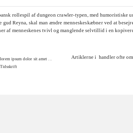
apansk rollespil af dungeon crawler-typen, med humoristiske u
 gud Reyna, skal man ændre menneskeskæbner ved at besejre
ner af menneskenes tvivl og manglende selvtillid i en kopiver
Artiklerne i
handler ofte om
lorem ipsum dolor sit amet ...
Tidsskrift