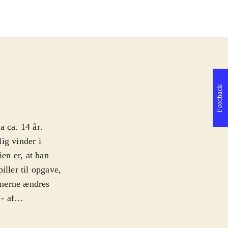
Feedback
a ca. 14 år
.
ig vinder i
en er, at han
iller til opgave,
bnerne ændres
- af
erne. Overvinder