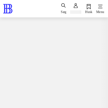
Søg
Log ind
Husk
Menu
Spil / computerspil
Playstation 3, 2013
The guided fate paradox