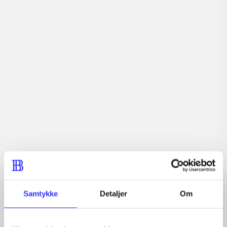
Tidsskrift
Artiklerne i
handler ofte om
Artikler med samme emner
Fra
Samtykke
Detaljer
Om
Artikler